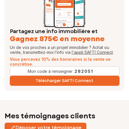
Discutons ensemble de votre projet !
Sakina, votre conseillère en immobilier SAFTI
EI - Agent commercial -
Partagez une info immobilière et
Gagnez 875€ en moyenne
Un de vos proches a un projet immobilier ? Achat ou
vente, transmettez-moi l’info via
l'appli SAFTI Connect
.
Vous percevez 10% des honoraires si la vente se
concrétise.
Mon code à renseigner :
282051
Télécharger SAFTI Connect
Mes témoignages clients
Déposer votre témoignage