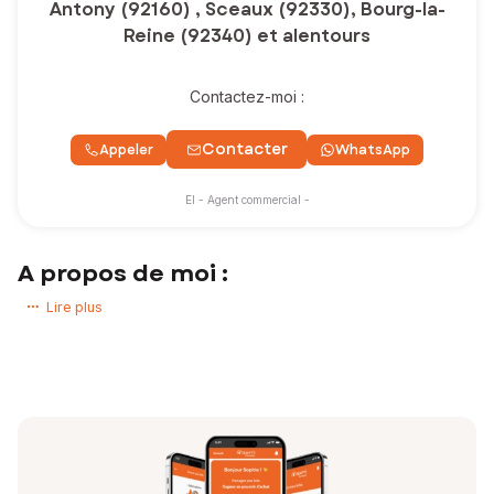
Antony (92160) , Sceaux (92330), Bourg-la-
Reine (92340) et alentours
Contactez-moi :
Contacter
Appeler
WhatsApp
EI - Agent commercial -
A propos de moi :
Un projet immobilier en tête ? ?
Lire plus
Acheter, vendre, changer de vie… je suis là pour vous accompagner.
En tant que
conseillère en immobilier SAFTI
, j’ai à cœur d’être à
l’écoute de vos besoins et de vous guider à chaque étape, en toute
transparence et avec bienveillance.
De notre premier échange jusqu’à la signature chez le notaire, vous
bénéficiez d’un
accompagnement personnalisé
, basé sur la
confiance et la proximité.