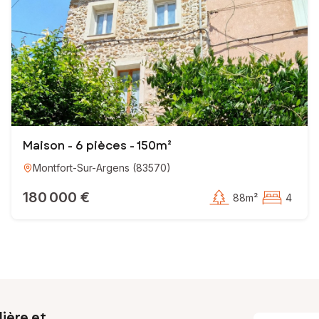
Maison - 6 pièces - 150m²
Montfort-Sur-Argens
(
83570
)
180 000 €
88m²
4
ière et