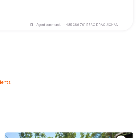
EI - Agent commercial - 485 389 761 RSAC DRAGUIGNAN
eures conditions.
agnement personnalisé pour la vente ou l’achat de votre bien
ients