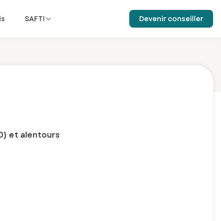
is
SAFTI
Devenir conseiller
0) et alentours