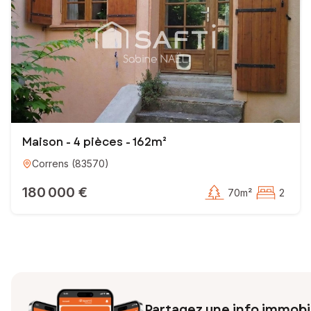
Maison - 4 pièces - 162m²
Correns
(
83570
)
180 000 €
70m²
2
Partagez une info immobil