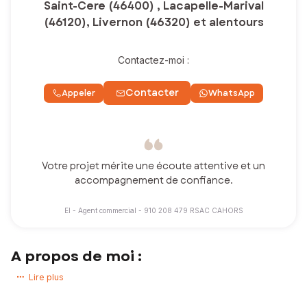
Saint-Cere (46400) , Lacapelle-Marival
(46120), Livernon (46320) et alentours
Contactez-moi :
Contacter
Appeler
WhatsApp
Votre projet mérite une écoute attentive et un
accompagnement de confiance.
EI - Agent commercial - 910 208 479 RSAC CAHORS
A propos de moi :
Vous souhaitez acheter ou vendre une maison, un appartement ou un
Lire plus
terrain dans cette magnifique région qu’est le Lot ?