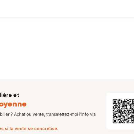
ous avez pour projet, d'acheter ? Vous êtes au bon endroit!
rai être attentive et vous accompagnerai tout au long de votre projet
m'engagerai à instaurer une relation de
confiance
avec vous, en étan
ière et
oyenne
lier ? Achat ou vente, transmettez-moi l’info via
 si la vente se concrétise.