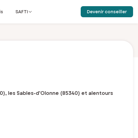
is
SAFTI
Devenir conseiller
), les Sables-d'Olonne (85340) et alentours