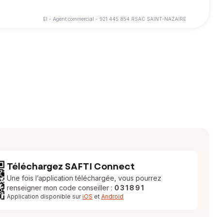
EI - Agent commercial - 921 445 854 RSAC SAINT-NAZAIRE
, de façon personnalisée, jusqu'à la signature de l'acte
t toujours transparente, attentive à vos besoins, et en adaptant
Téléchargez SAFTI Connect
Une fois l’application téléchargée, vous pourrez
renseigner mon code conseiller :
031891
Application disponible sur
iOS
et
Android