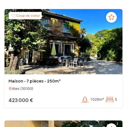
Coup de coeur
Maison - 7 pièces - 250m²
Ales
(
30100
)
423 000 €
1 026m²
5