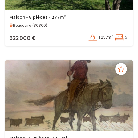
Maison - 8 pièces - 277m²
Beaucaire
(
30300
)
622 000 €
1 257m²
5