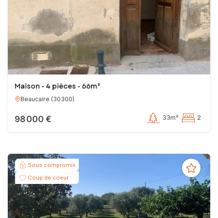
Maison - 4 pièces - 66m²
Beaucaire
(
30300
)
98 000 €
33m²
2
Sous compromis
Coup de coeur