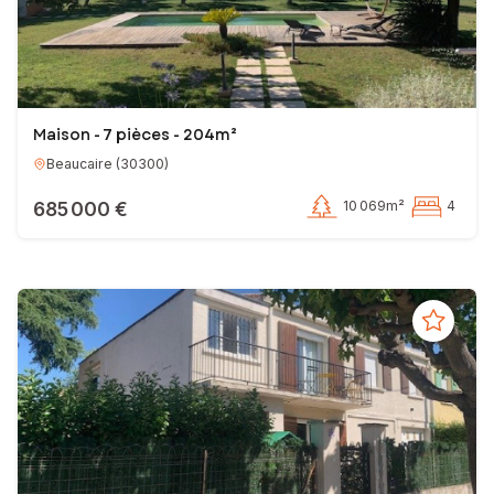
Maison - 7 pièces - 204m²
Beaucaire
(
30300
)
685 000 €
10 069m²
4