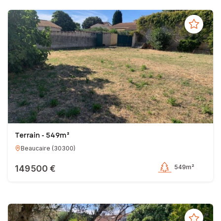
Terrain - 549m²
Beaucaire
(
30300
)
149 500 €
549m²