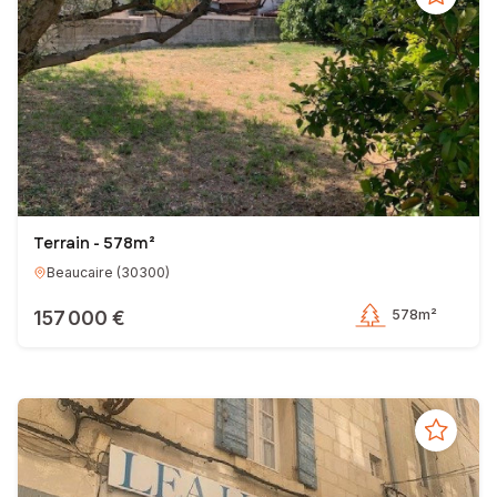
Terrain - 578m²
Beaucaire
(
30300
)
157 000 €
578m²