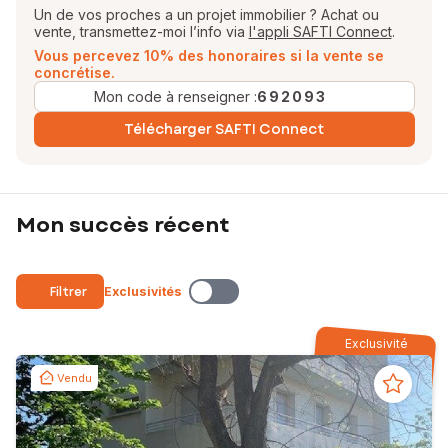
Un de vos proches a un projet immobilier ? Achat ou
vente, transmettez-moi l’info via
l'appli SAFTI Connect
.
Vous percevez 10% des honoraires si la vente se
concrétise.
Mon code à renseigner :
692093
Télécharger SAFTI Connect
Mon succès récent
Filtrer
Exclusivités
Exclusivité
Vendu