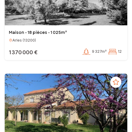
Maison - 18 pièces - 1 025m²
Arles
(
13200
)
1 370 000 €
9 327m²
12