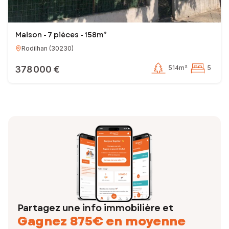
Maison - 7 pièces - 158m²
Rodilhan
(
30230
)
378 000 €
514m²
5
Partagez une info immobilière et
Gagnez 875€ en moyenne