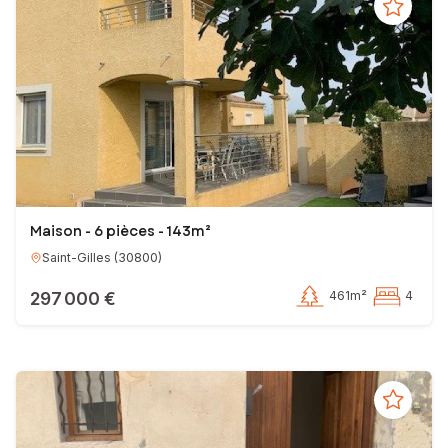
Maison - 6 pièces - 143m²
Saint-Gilles
(
30800
)
297 000 €
461m²
4