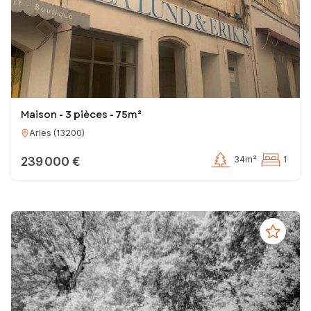
Maison - 3 pièces - 75m²
Arles
(
13200
)
239 000 €
34m²
1