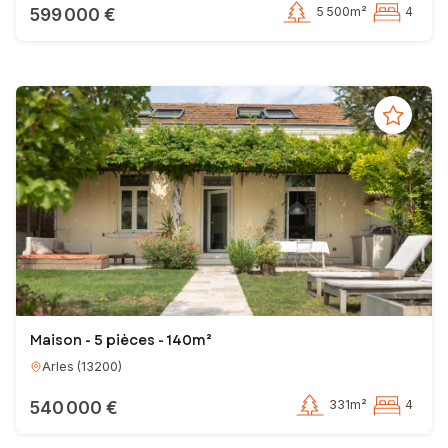
599 000 €
5 500m²
4
Maison - 5 pièces - 140m²
Arles
(
13200
)
540 000 €
331m²
4