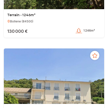
Terrain - 1 246m²
Bollene
(
84500
)
130 000 €
1 246m²