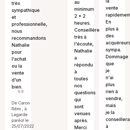
la
au
très
vente
minimum
sympathique
rapidement
2 × 2
et
En
heures.
professionnelle,
plus à
Conseillère
nous
des
très à
recommandons
acquéreur
l'écoute,
Nathalie
sympa.
Nathalie
pour
Dommage
a
l'achat
que
répondu
ou la
je
à
vente
n'ai
toutes
d'un
plus
nos
bien.
rien à
questions
vendre,
qui
De Caron
mais
sont
Rémi , à
je la
venues
Lagarde
conseillera
après.
paréol le
à
25/07/2022
Merci