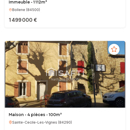
Immeuble - 1 112m²
Bollene
(
84500
)
1 499 000 €
Maison - 4 pièces - 100m²
Sainte-Cecile-Les-Vignes
(
84290
)