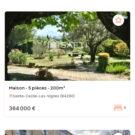
Maison - 5 pièces - 200m²
Sainte-Cecile-Les-Vignes
(
84290
)
364 000 €
4