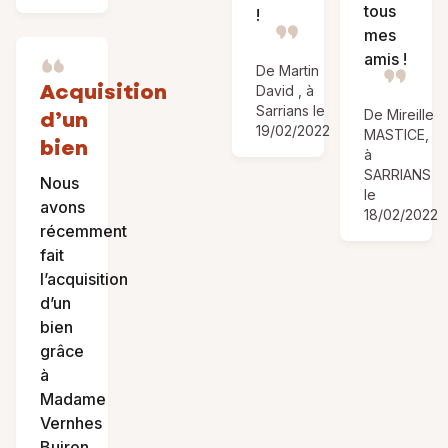
tous
!
mes
amis !
De Martin
Acquisition
David , à
Sarrians le
d’un
De Mireille
19/02/2022
MASTICE,
bien
à
SARRIANS
Nous
le
avons
18/02/2022
récemment
fait
l’acquisition
d’un
bien
grâce
à
Madame
Vernhes
Buiron