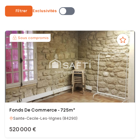
- Ou vous voulez vendre votre bien.
Filtrer
Exclusivités
Je suis
à votre écoute
, mon ambition est de vous
accompagner
à
chaque étape de votre projet, et de vous satisfaire pleinement.
Je vous invite à découvrir ma sélection de biens.
Sous compromis
Je reste à votre
entière disposition
pour visiter ensemble les biens
que vous avez retenus.
A très bientôt,
Nathalie VERNHES BUIRON
Conseillère Indépendante en Immobilier
EI - Agent commercial - 519 959 084 RSAC AVIGNON
Fonds De Commerce - 725m²
Sainte-Cecile-Les-Vignes
(
84290
)
520 000 €