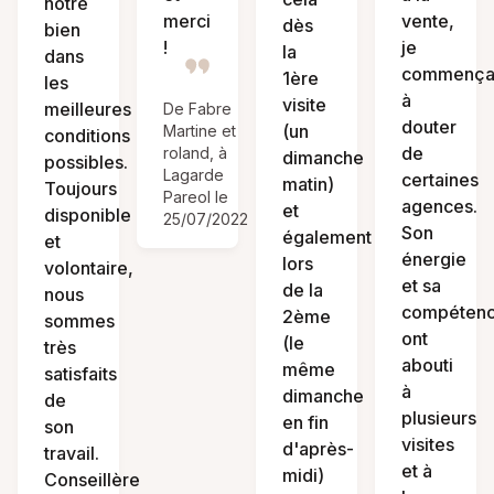
notre
merci
vente,
dès
bien
!
je
la
dans
commença
1ère
les
à
visite
meilleures
De Fabre
douter
(un
Martine et
conditions
de
roland, à
dimanche
possibles.
Lagarde
certaines
matin)
Toujours
Pareol le
agences.
et
disponible
25/07/2022
Son
également
et
énergie
lors
volontaire,
et sa
de la
nous
compéten
2ème
sommes
ont
(le
très
abouti
même
satisfaits
à
dimanche
de
plusieurs
en fin
son
visites
d'après-
travail.
et à
midi)
Conseillère