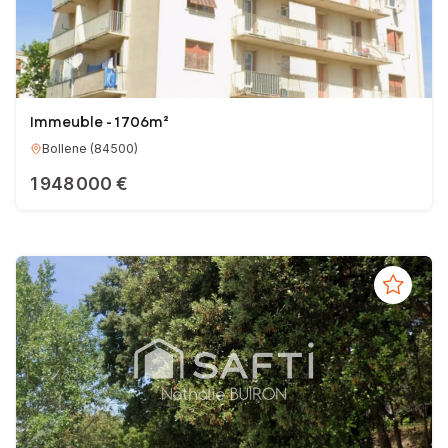
Immeuble - 1 706m²
Bollene
(
84500
)
1 948 000 €