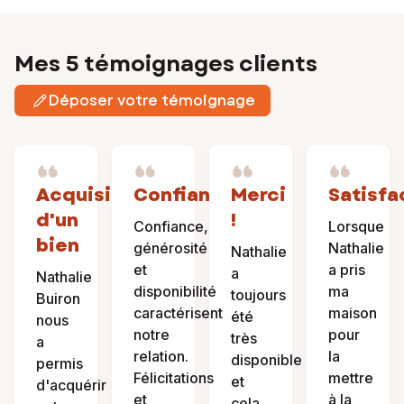
Mes 5 témoignages clients
Déposer votre témoignage
Acquisition
Confiance
Merci
Satisfa
d'un
!
Confiance,
Lorsque
bien
générosité
Nathalie
Nathalie
et
a pris
a
Nathalie
disponibilité
ma
toujours
Buiron
caractérisent
maison
été
nous
notre
pour
très
a
relation.
la
disponible
permis
Félicitations
mettre
et
d'acquérir
et
à la
cela