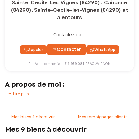
Sainte-Cecile-Les-Vignes (84290) , Cairanne
(84290), Sainte-Cécile-les-Vignes (84290) et
alentours
Contactez-moi :
Contacter
Appeler
WhatsApp
EI - Agent commercial - 519 959 084 RSAC AVIGNON
A propos de moi :
Bonjour et bienvenue,
Lire plus
Vous recherchez ou Vous désirez Vendre. L'estimation de votre bien
vous est OFFERTE.
Mes biens à découvrir
Mes témoignages clients
- Un appartement,
- Une maison,
Mes 9 biens à découvrir
- Un terrain,
- Un bien d’exception,