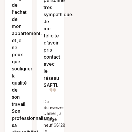
personne
de
très
l'achat
sympathique.
de
Je
mon
me
appartement,
félicite
et je
d’avoir
ne
pris
peux
contact
que
avec
souligner
le
la
réseau
qualité
SAFTI.
de
son
De
travail.
Schweizer
Son
Daniel , à
professionnalisme,
Village
sa
neuf 68128
le