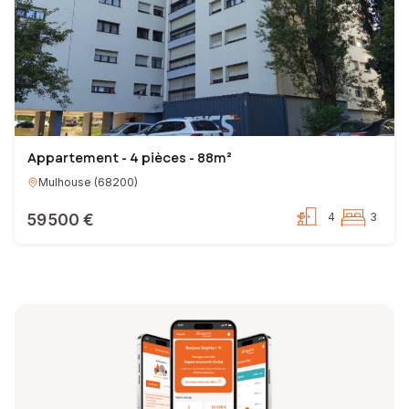
Appartement - 4 pièces - 88m²
Mulhouse
(
68200
)
59 500 €
4
3