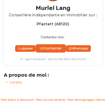
Muriel Lang
Conseillère indépendante en immobilier sur :
Pfastatt (68120)
Contactez-moi :
Contacter
Appeler
WhatsApp
EI - Agent commercial - 928 302 959 RSAC MULHOUSE
A propos de moi :
Vous avez un projet immobilier ? Vous souhaitez acheter ou vendre
Lire plus
une maison, un appartement, un terrain !
Experte de mon secteur d’activité, j’accompagne mes clients pour
que leurs projets immobiliers se réalisent dans les meilleures
Mes biens à découvrir
Mes succès récents
Mes témoignages clients
conditions.