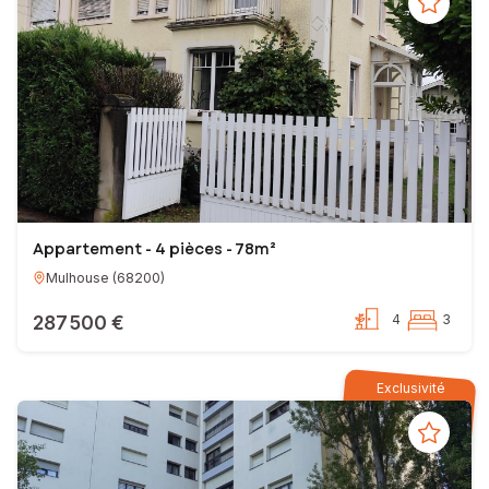
Appartement - 4 pièces - 78m²
Mulhouse
(
68200
)
287 500 €
4
3
Exclusivité