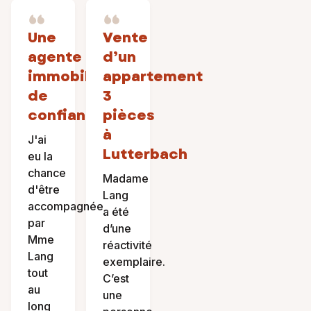
Une
Vente
agente
d’un
immobilière
appartement
de
3
confiance
pièces
à
J'ai
Lutterbach
eu la
chance
Madame
d'être
Lang
accompagnée
a été
par
d’une
Mme
réactivité
Lang
exemplaire.
tout
C’est
au
une
long