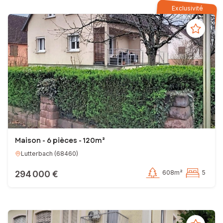
Exclusivité
Maison - 6 pièces - 120m²
Lutterbach
(
68460
)
294 000 €
608m²
5