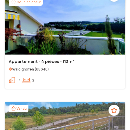
Coup de coeur
Appartement - 4 pièces - 113m²
Waldighofen
(
68640
)
4
3
Vendu