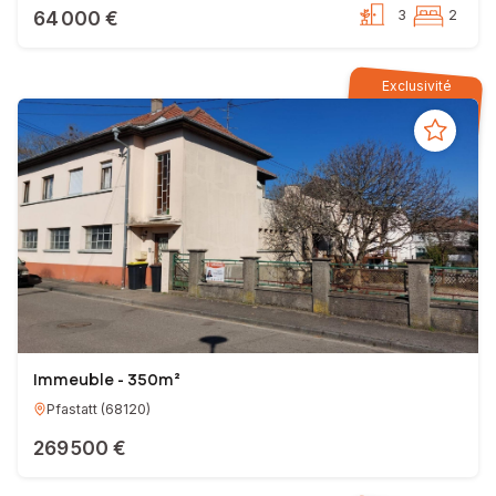
64 000 €
3
2
Exclusivité
Immeuble - 350m²
Pfastatt
(
68120
)
269 500 €