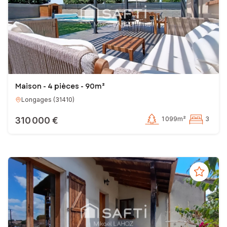
Maison - 4 pièces - 90m²
Longages
(
31410
)
310 000 €
1 099m²
3