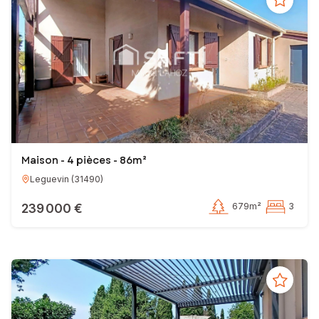
Maison - 4 pièces - 86m²
Leguevin
(
31490
)
239 000 €
679m²
3