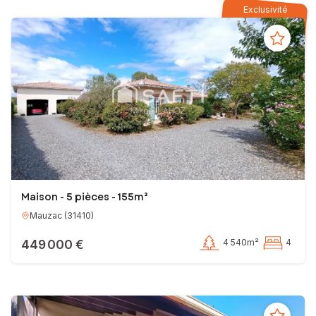
N’hésitez plus et contactez-moi !
Exclusivité
Votre conseiller en immobilier SAFTI
EI - Agent commercial -
Maison - 5 pièces - 155m²
Mauzac
(
31410
)
449 000 €
4 540m²
4