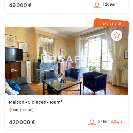
49 000 €
1 209m²
Exclusivité
Maison - 5 pièces - 168m²
Albi
(
81000
)
420 000 €
571m²
3