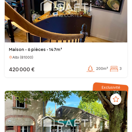
Maison - 6 pièces - 147m²
Albi
(
81000
)
420 000 €
200m²
3
Exclusivité