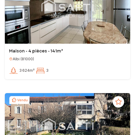
Maison - 4 pièces - 141m²
Albi
(
81000
)
3 624m²
3
Vendu