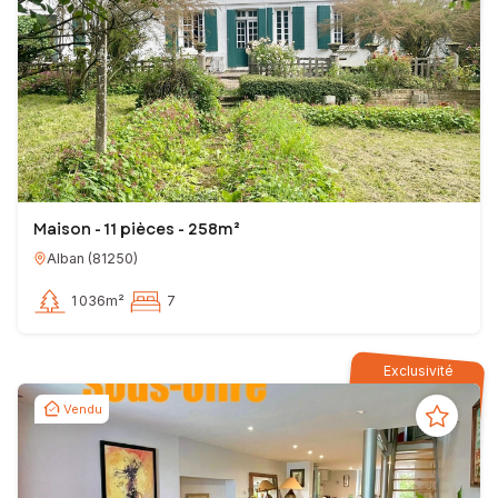
Maison - 11 pièces - 258m²
Alban
(
81250
)
1 036m²
7
Exclusivité
Vendu