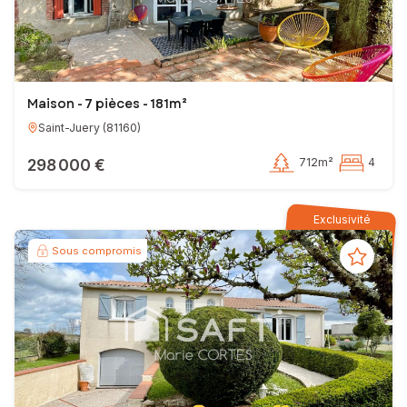
Maison - 7 pièces - 181m²
Saint-Juery
(
81160
)
298 000 €
712m²
4
Exclusivité
Sous compromis