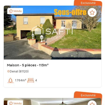
Exclusivité
Vendu
Maison - 5 pièces - 113m²
Denat
(
81120
)
1 764m²
4
Exclusivité
Vendu