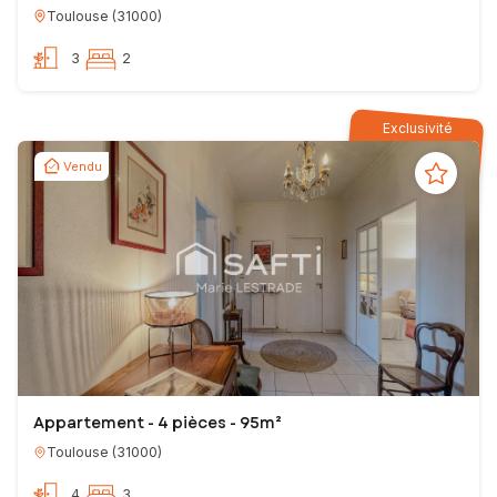
Toulouse
(
31000
)
3
2
Exclusivité
Vendu
Appartement - 4 pièces - 95m²
Toulouse
(
31000
)
4
3