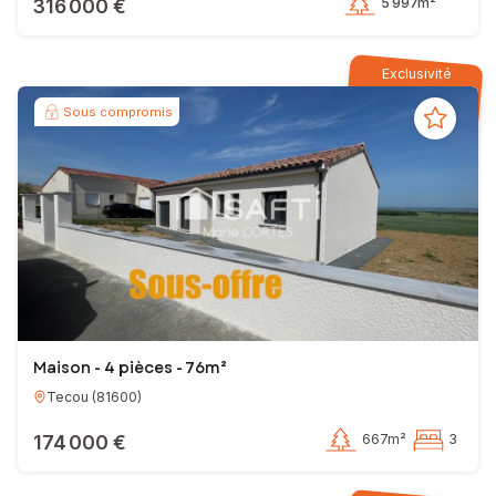
316 000 €
5 997m²
Exclusivité
Sous compromis
Maison - 4 pièces - 76m²
Tecou
(
81600
)
174 000 €
667m²
3