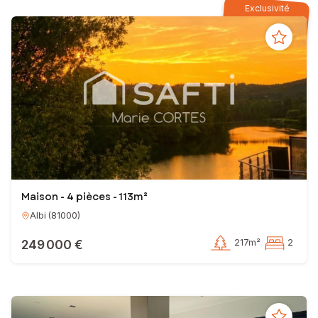
Exclusivité
Maison - 4 pièces - 113m²
Albi
(
81000
)
249 000 €
217m²
2