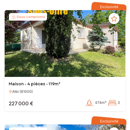
Exclusivité
Sous compromis
Maison - 4 pièces - 119m²
Albi
(
81000
)
227 000 €
474m²
3
Exclusivité