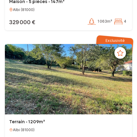
Maison - 5 pièces - 147m²
Albi
(
81000
)
329 000 €
1 063m²
4
Exclusivité
Terrain - 1 209m²
Albi
(
81000
)