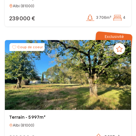
Albi
(
81000
)
239 000 €
3 706m²
4
Exclusivité
Coup de coeur
Terrain - 5 997m²
Albi
(
81000
)