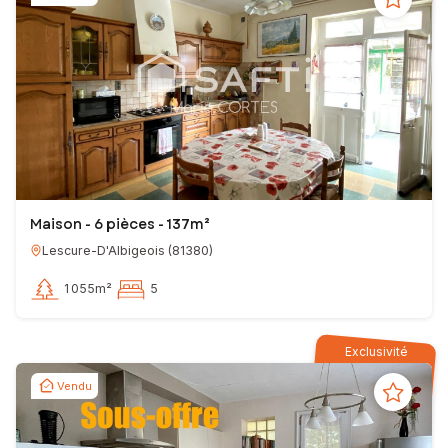
Maison - 6 pièces - 137m²
Lescure-D'Albigeois
(
81380
)
1 055m²
5
Exclusivité
Vendu