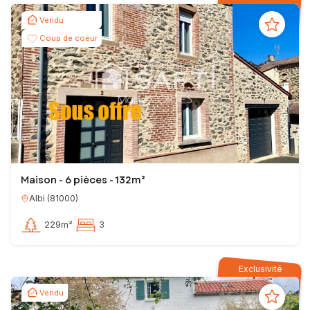
Vendu
Coup de coeur
Maison - 6 pièces - 132m²
Albi
(
81000
)
229m²
3
Exclusivité
Vendu