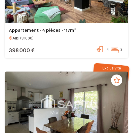
Appartement - 4 pièces - 117m²
Albi
(
81000
)
398 000 €
4
3
Exclusivité