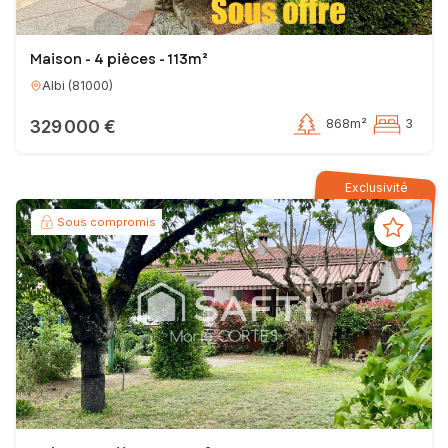
Maison - 4 pièces - 113m²
Albi
(
81000
)
329 000 €
868m²
3
Exclusivité
Sous compromis