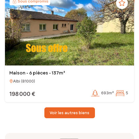
Sous compromis
Maison - 6 pièces - 137m²
Albi
(
81000
)
198 000 €
693m²
5
Voir les autres biens