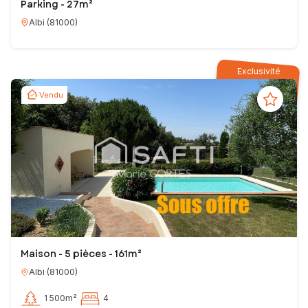
Parking - 27m²
Albi
(
81000
)
Exclusivité
Vendu
Maison - 5 pièces - 161m²
Albi
(
81000
)
1 500m²
4