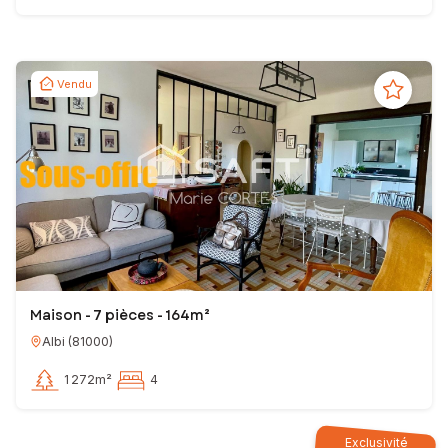
Vendu
Maison - 7 pièces - 164m²
Albi
(
81000
)
1 272m²
4
Exclusivité