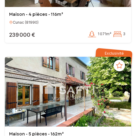
Maison - 4 pièces - 116m²
Cunac
(
81990
)
239 000 €
1 071m²
3
Exclusivité
Maison - 5 pièces - 162m²