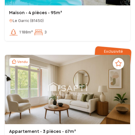
Maison - 4 pièces - 95m²
Le Garric
(
81450
)
1 188m²
3
Exclusivité
Vendu
Appartement - 3 pièces - 67m²