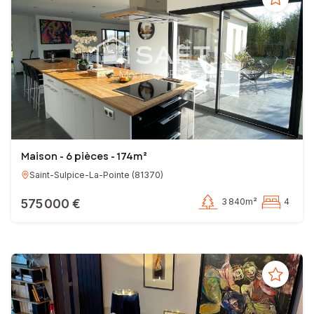
Maison - 6 pièces - 174m²
Saint-Sulpice-La-Pointe
(
81370
)
575 000 €
3 840m²
4