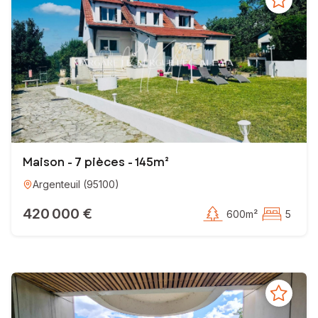
Maison - 7 pièces - 145m²
Argenteuil
(
95100
)
420 000 €
600m²
5