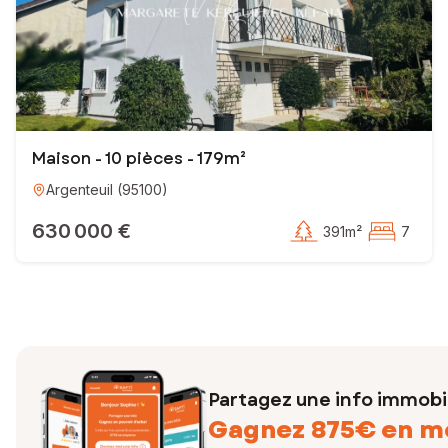
Maison - 10 pièces - 179m²
Argenteuil
(
95100
)
630 000 €
391m²
7
Partagez une info immobil
Gagnez 875€ en m