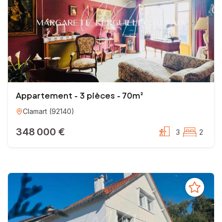
Appartement - 3 pièces - 70m²
Clamart
(
92140
)
348 000 €
3
2