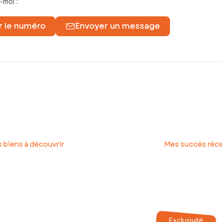
-moi :
r le numéro
Envoyer un message
e clientèle exigeante de l'Ouest Parisien, je suis déterminée à mettr
ans votre projet immobilier.
é dans les meilleures conditions, un particulier à la recherche de 
mettre à votre profit un réseau professionnel solide et diversifié !
 biens à découvrir
Mes succès réc
ffre un accompagnement personnalisé et des solutions adaptées, t
t découvrir comment je peux vous aider à mettre en place une strat
Exclusivité