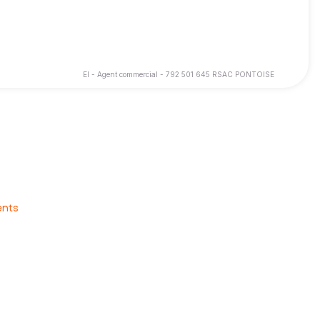
EI - Agent commercial - 792 501 645 RSAC PONTOISE
e à votre service cette expertise et ce savoir-faire client afin
votre maison de rêve ou un investisseur cherchant à maximiser
ents
out en m'engageant auprès de vous dans le respect de valeurs
égie qui vous permettra d'atteindre vos objectifs immobiliers.