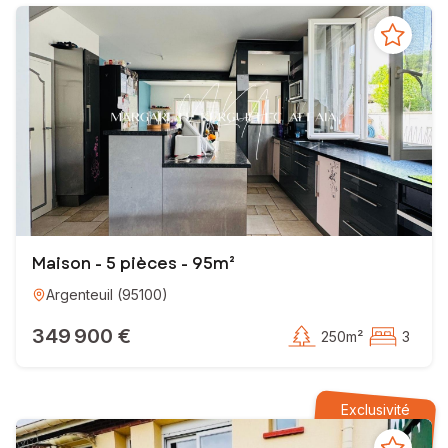
Maison - 5 pièces - 95m²
Argenteuil
(
95100
)
349 900 €
250m²
3
Exclusivité