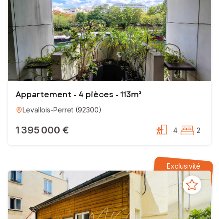
Appartement - 4 pièces - 113m²
Levallois-Perret
(
92300
)
1 395 000 €
4
2
Exclusivité