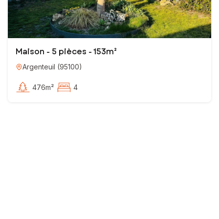
Maison - 5 pièces - 153m²
Argenteuil
(
95100
)
476m²
4