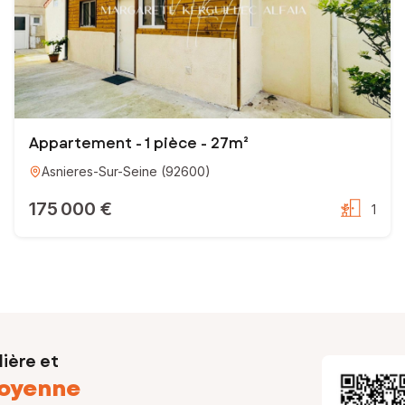
Appartement - 1 pièce - 27m²
Asnieres-Sur-Seine
(
92600
)
175 000 €
1
ière et
oyenne