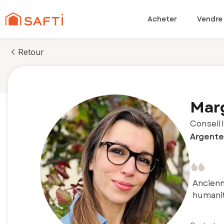
Acheter
Vendre
Retour
Marg
Conseill
Argenteu
Ancienn
humanit