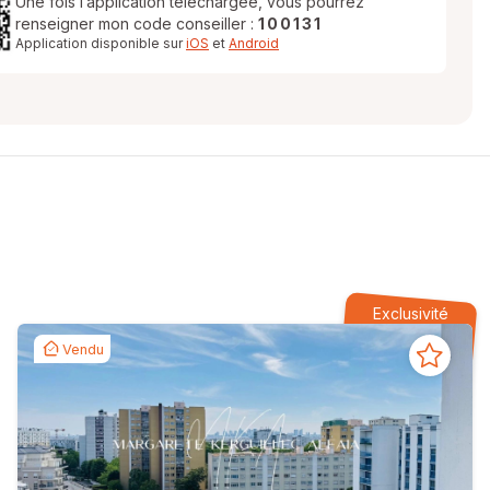
Une fois l’application téléchargée, vous pourrez
renseigner mon code conseiller :
100131
Application disponible sur
iOS
et
Android
Exclusivité
Vendu