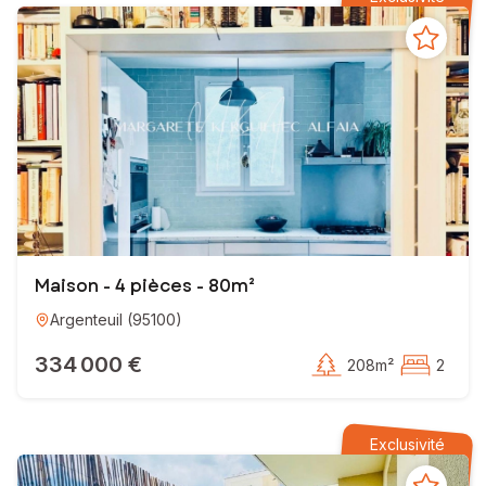
EI - Agent commercial - 792 501 645 RSAC PONTOISE
Maison - 4 pièces - 80m²
Argenteuil
(
95100
)
334 000 €
208m²
2
Exclusivité