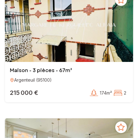
Maison - 3 pièces - 67m²
Argenteuil
(
95100
)
215 000 €
174m²
2