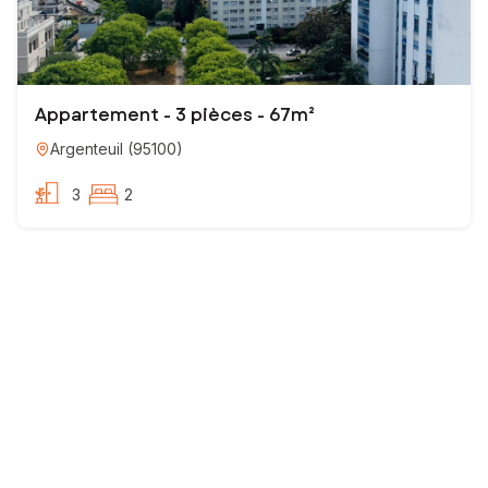
Appartement - 3 pièces - 67m²
Argenteuil
(
95100
)
3
2