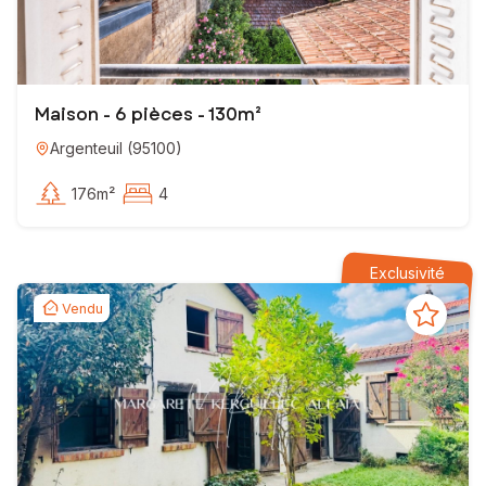
Maison - 6 pièces - 130m²
Argenteuil
(
95100
)
176m²
4
Exclusivité
Vendu