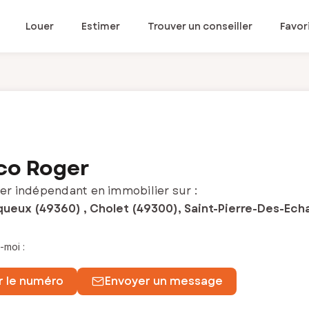
Louer
Estimer
Trouver un conseiller
Favor
co Roger
er indépendant en immobilier sur :
queux (49360) , Cholet (49300), Saint-Pierre-Des-Ech
-moi :
r le numéro
Envoyer un message