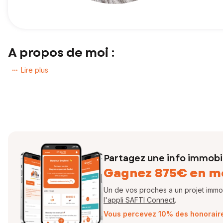
A propos de moi :
Vous avez un projet immobilier ? Vous souhaitez acheter ou vendr
Lire plus
Expert de mon secteur d’activité, j’accompagne mes clients pour q
Je serai votre interlocuteur privilégié tout au long de votre proj
bien immobilier.
N’hésitez plus et contactez-moi !
Votre conseiller en immobilier SAFTI
Partagez une info immobil
Gagnez 875€ en m
EI - Agent commercial - 102 979 457 RSAC ANGERS
Un de vos proches a un projet immobi
l'appli SAFTI Connect
.
Vous percevez 10% des honoraires