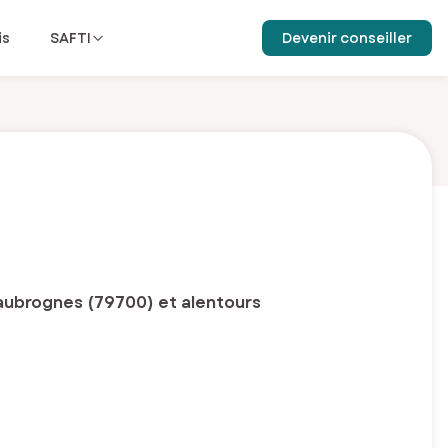
is
SAFTI
Devenir conseiller
aubrognes (79700) et alentours