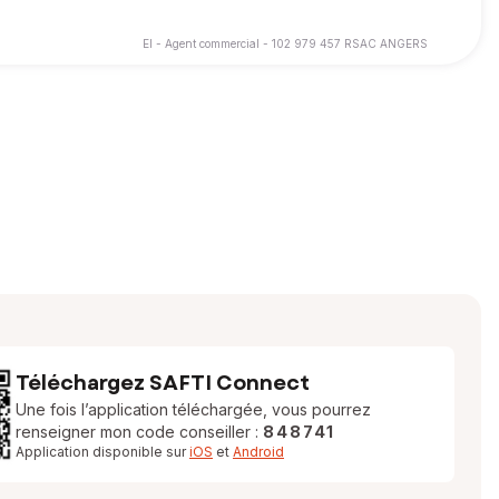
EI - Agent commercial - 102 979 457 RSAC ANGERS
ons.
 d’être pleinement accompagné pour la vente ou l’achat de votre
Téléchargez SAFTI Connect
Une fois l’application téléchargée, vous pourrez
renseigner mon code conseiller :
848741
Application disponible sur
iOS
et
Android