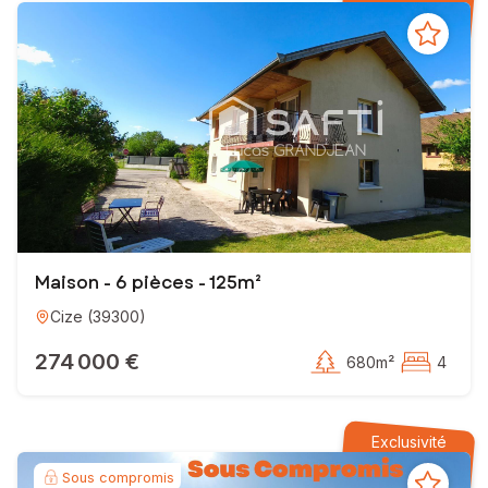
Maison - 6 pièces - 125m²
Cize
(
39300
)
274 000 €
680m²
4
Exclusivité
Sous compromis