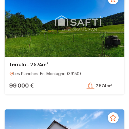
Terrain - 2 574m²
Les Planches-En-Montagne
(
39150
)
99 000 €
2 574m²