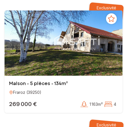
Exclusivité
Maison - 5 pièces - 134m²
Fraroz
(
39250
)
269 000 €
1 163m²
4
Exclusivité