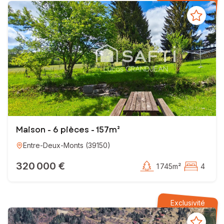
Maison - 6 pièces - 157m²
Entre-Deux-Monts
(
39150
)
320 000 €
1 745m²
4
Exclusivité