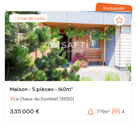
Exclusivité
Coup de coeur
Maison - 5 pièces - 140m²
La Chaux-du-Dombief
(
39150
)
335 000 €
779m²
4