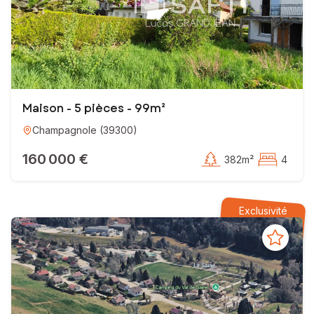
Maison - 5 pièces - 99m²
Champagnole
(
39300
)
160 000 €
382m²
4
Exclusivité