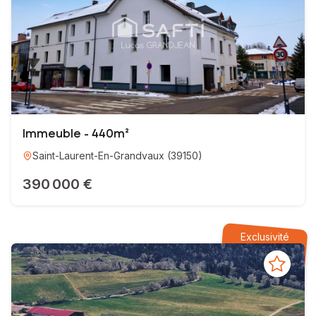
Immeuble - 440m²
Saint-Laurent-En-Grandvaux
(
39150
)
390 000 €
Exclusivité