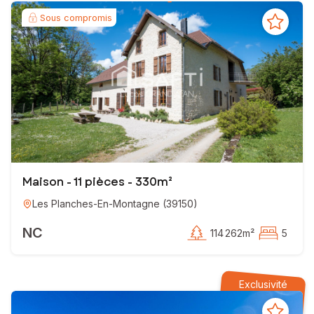
Sous compromis
Maison - 11 pièces - 330m²
Les Planches-En-Montagne
(
39150
)
NC
114 262m²
5
Exclusivité