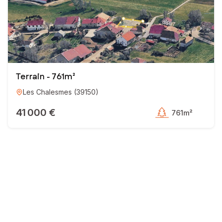
Terrain - 761m²
Les Chalesmes
(
39150
)
41 000 €
761m²