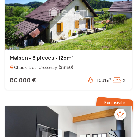
Maison - 3 pièces - 126m²
Chaux-Des-Crotenay
(
39150
)
80 000 €
1 061m²
2
Exclusivité