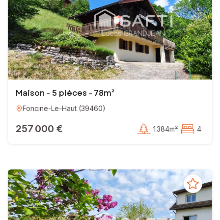
Maison - 5 pièces - 78m²
Foncine-Le-Haut
(
39460
)
257 000 €
1 384m²
4