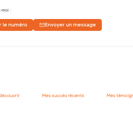
-moi :
r le numéro
Envoyer un message
teur de ma propre conciergerie dans le Jura, je mets tout mon savoir
 partager son énergie et les valeurs qu'elle incarne : proximité, sinc
 découvrir
Mes succès récents
Mes témoign
 objectif est clair : être à vos côtés à chaque étape pour faire de 