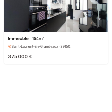
Immeuble - 154m²
Saint-Laurent-En-Grandvaux
(
39150
)
375 000 €