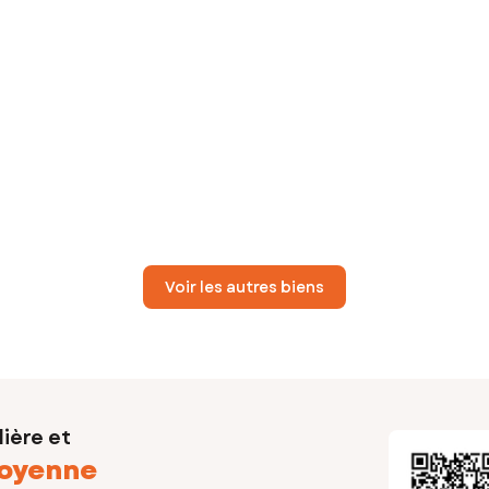
Voir les autres biens
ière et
oyenne