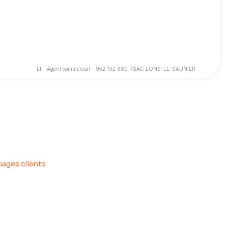
EI - Agent commercial - 952 192 680 RSAC LONS-LE-SAUNIER
-faire au service de mes clients.
érité et respect.
ages clients
vos projets immobiliers une réussite.