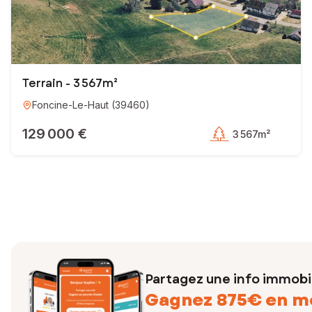
Terrain - 3 567m²
Foncine-Le-Haut
(
39460
)
129 000 €
3 567m²
Partagez une info immobil
Gagnez 875€ en m