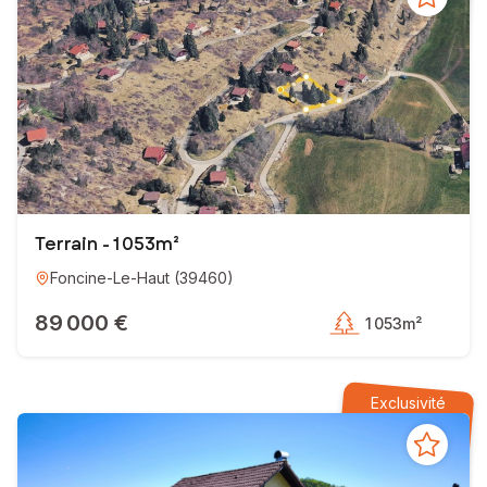
Terrain - 1 053m²
Foncine-Le-Haut
(
39460
)
89 000 €
1 053m²
Exclusivité