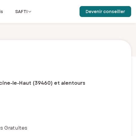
is
SAFTI
Devenir conseiller
cine-le-Haut (39460) et alentours
s Gratuites