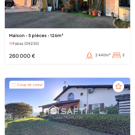
Maison - 5 pièces - 126m²
Fabas
(
09230
)
260 000 €
2 440m²
3
Coup de coeur