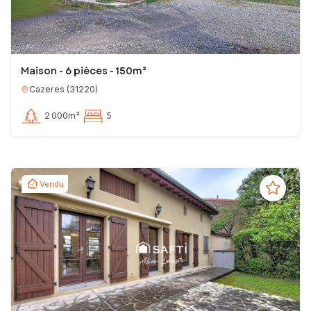
Maison - 6 pièces - 150m²
Cazeres
(
31220
)
2 000m²
5
Vendu