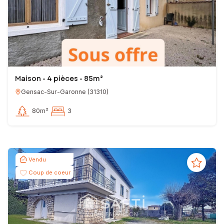
Maison - 4 pièces - 85m²
Gensac-Sur-Garonne
(
31310
)
80m²
3
Vendu
Coup de coeur