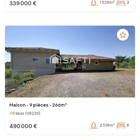
339 000 €
1 526m²
3
Maison - 9 pièces - 266m²
Fabas
(
09230
)
490 000 €
2 516m²
6