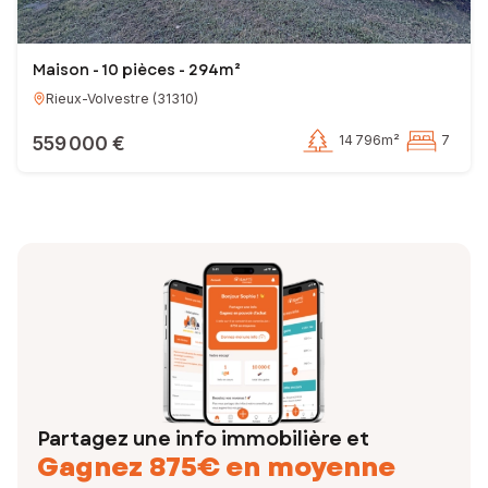
Maison - 10 pièces - 294m²
Rieux-Volvestre
(
31310
)
559 000 €
14 796m²
7
Partagez une info immobilière et
Gagnez 875€ en moyenne