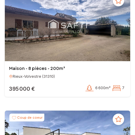
Maison - 8 pièces - 200m²
Rieux-Volvestre
(
31310
)
395 000 €
6 600m²
7
Coup de coeur