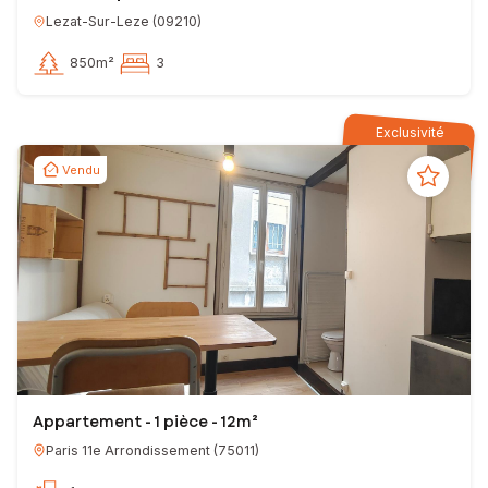
Lezat-Sur-Leze
(
09210
)
850m²
3
Exclusivité
Vendu
Appartement - 1 pièce - 12m²
Paris 11e Arrondissement
(
75011
)