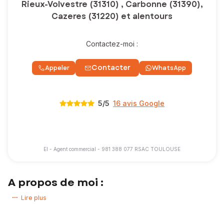
Rieux-Volvestre (31310) , Carbonne (31390),
Cazeres (31220) et alentours
Contactez-moi :
Contacter
Appeler
WhatsApp
5
/5
16 avis Google
EI - Agent commercial - 981 388 077 RSAC TOULOUSE
A propos de moi :
Je suis Lucas Fauvillon, conseiller immobilier indépendant au sein du
Lire plus
réseau
SAFTI
.
J’accompagne mes clients à chaque étape de leur projet immobilier
avec sérieux, transparence et engagement.