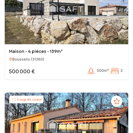
Maison - 4 pièces - 139m²
Boussens
(
31360
)
500 000 €
500m²
3
Coup de coeur