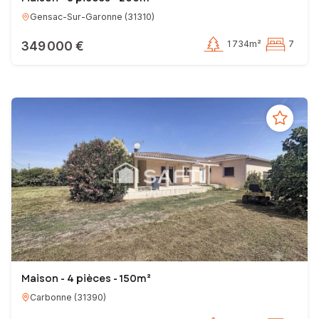
Gensac-Sur-Garonne
(
31310
)
EI - Agent commercial - 981 388 077 RSAC TOULOUSE
349 000 €
1 734m²
7
Maison - 4 pièces - 150m²
Carbonne
(
31390
)