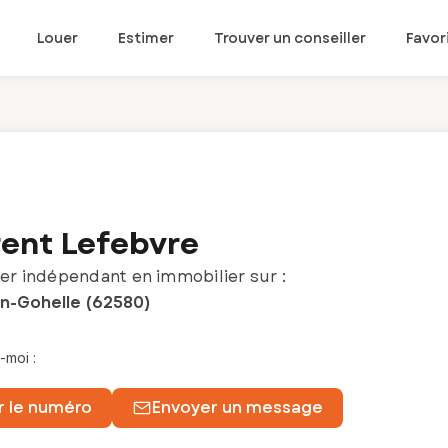
Louer
Estimer
Trouver un conseiller
Favor
ent Lefebvre
er indépendant en immobilier sur :
En-Gohelle (62580)
-moi :
r le numéro
Envoyer un message