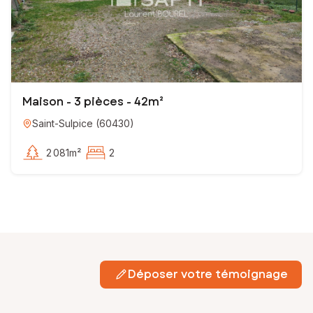
Maison - 3 pièces - 42m²
Saint-Sulpice
(
60430
)
2 081m²
2
Déposer votre témoignage