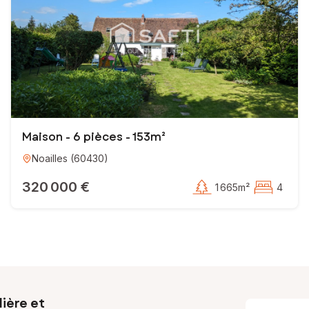
Maison - 6 pièces - 153m²
Noailles
(
60430
)
320 000 €
1 665m²
4
ière et