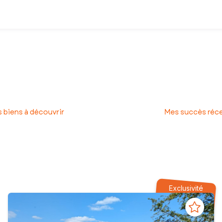
re une maison, un appartement, un terrain ?
ue leurs projets immobiliers se réalisent dans les meilleures conditi
et, jusqu’à la signature chez le notaire. Vous avez ainsi l’assurance
 biens à découvrir
Mes succès réc
Exclusivité