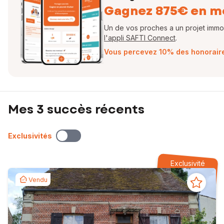
Gagnez 875€ en m
Un de vos proches a un projet immobi
l'appli SAFTI Connect
.
Vous percevez 10% des honoraires
Mes 3 succès récents
Exclusivités
Exclusivité
Vendu