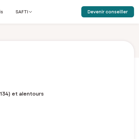
is
SAFTI
Devenir conseiller
134) et alentours