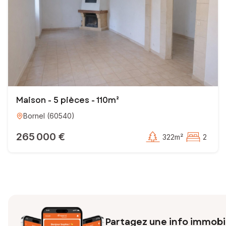
Maison - 5 pièces - 110m²
Bornel
(
60540
)
265 000 €
322m²
2
Partagez une info immobil