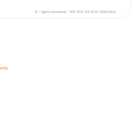
EI - Agent commercial - 897 804 746 RSAC BEAUVAIS
ons.
 d’être pleinement accompagné pour la vente ou l’achat de votre
ents