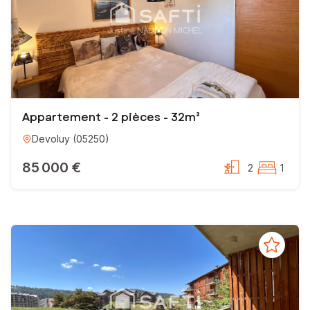
Appartement - 2 pièces - 32m²
Devoluy
(
05250
)
85 000 €
2
1