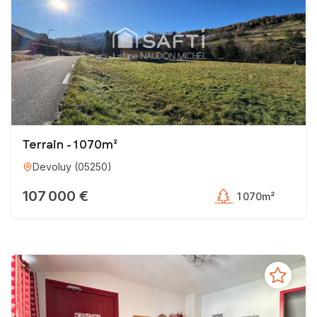
Terrain - 1 070m²
Devoluy
(
05250
)
107 000 €
1 070m²