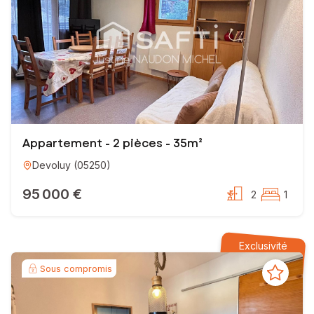
Appartement - 2 pièces - 35m²
Devoluy
(
05250
)
95 000 €
2
1
Exclusivité
Sous compromis