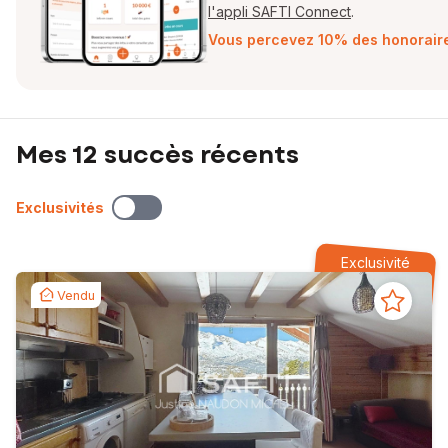
l'appli SAFTI Connect
.
Vous percevez 10% des honoraires
Mes 12 succès récents
Exclusivités
Exclusivité
Vendu