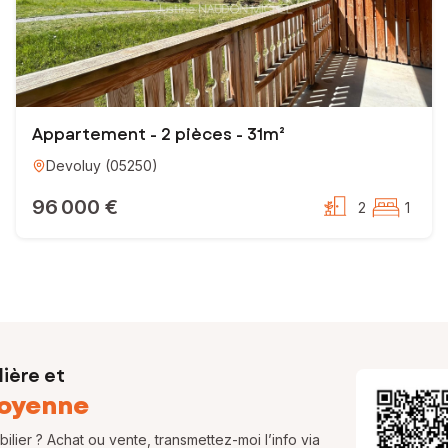
Appartement - 2 pièces - 31m²
Devoluy
(
05250
)
96 000 €
2
1
ière et
oyenne
lier ? Achat ou vente, transmettez-moi l’info via