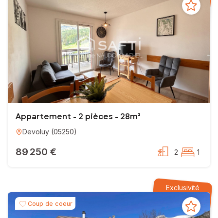
Appartement - 2 pièces - 28m²
Devoluy
(
05250
)
89 250 €
2
1
Exclusivité
Coup de coeur