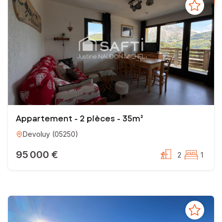
Appartement - 2 pièces - 35m²
Devoluy
(
05250
)
95 000 €
2
1