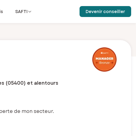
is
SAFTI
Devenir conseiller
s (05400) et alentours
xperte de mon secteur.