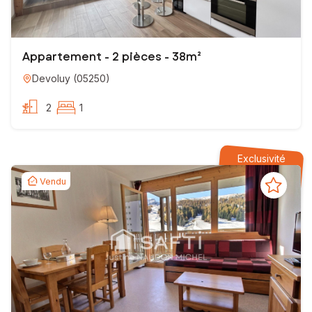
Appartement - 2 pièces - 38m²
Devoluy
(
05250
)
2
1
Exclusivité
Vendu