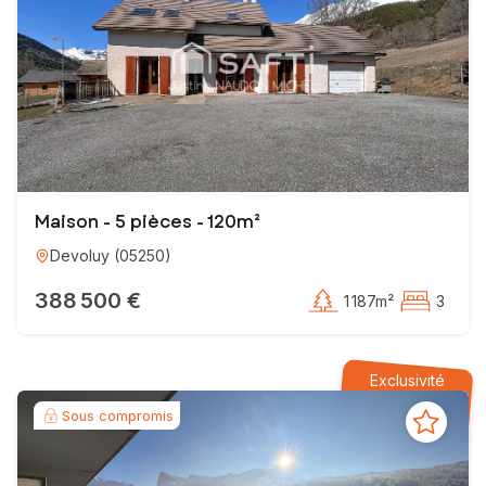
Maison - 5 pièces - 120m²
Devoluy
(
05250
)
388 500 €
1 187m²
3
Exclusivité
Sous compromis