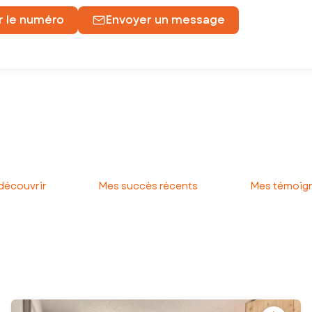
r le numéro
Envoyer un message
e une maison, un appartement, un terrain !
que leurs projets immobiliers se réalisent dans les meilleures condi
ojet, jusqu’à la signature chez le notaire. Vous avez ainsi l’assuran
 découvrir
Mes succès récents
Mes témoign