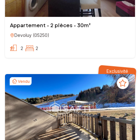
Appartement - 2 pièces - 30m²
Devoluy
(
05250
)
2
2
Exclusivité
Vendu