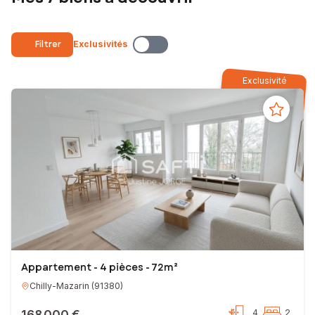
jusqu’à la signature chez le notaire. Vous avez ainsi l’assurance d’être
pleinement accompagné pour la vente ou l’achat de votre bien
immobilier.
Filtrer
Exclusivités
N’hésitez plus et contactez-moi !
Exclusivité
Votre conseillère en immobilier SAFTI
EI - Agent commercial - 838 821 072 RSAC EVRY
Appartement - 4 pièces - 72m²
Chilly-Mazarin
(
91380
)
168 000 €
4
2