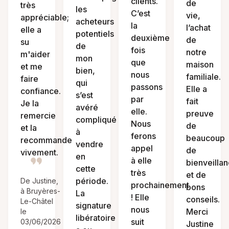
clients.
de
très
les
C’est
vie,
appréciable;
acheteurs
la
l’achat
elle a
potentiels
deuxième
de
su
de
fois
notre
m'aider
mon
que
maison
et me
bien,
nous
familiale.
faire
qui
passons
Elle a
confiance.
s’est
par
fait
Je la
avéré
elle.
preuve
remercie
compliqué
Nous
de
et la
à
ferons
beaucoup
recommande
vendre
appel
de
vivement.
en
à elle
bienveilla
cette
très
et de
période.
De Justine,
prochainement
bons
à Bruyères-
La
! Elle
conseils.
Le-Châtel
signature
nous
Merci
le
libératoire
suit
03/06/2026
Justine