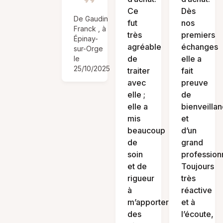
Ce
Dès
De Gaudin
fut
nos
Franck , à
très
premiers
Épinay-
agréable
échanges
sur-Orge
de
elle a
le
25/10/2025
traiter
fait
avec
preuve
elle ;
de
elle a
bienveilla
mis
et
beaucoup
d’un
de
grand
soin
profession
et de
Toujours
rigueur
très
à
réactive
m’apporter
et à
des
l’écoute,