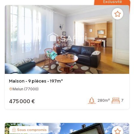
Exclusivité
Maison - 9 pièces - 197m²
Melun
(
77000
)
475 000 €
280m²
7
Sous compromis