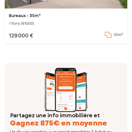
Bureaux - 35m²
Evry
(
91000
)
129 000 €
35m²
Partagez une info immobilière et
Gagnez 875€ en moyenne
Un de vos proches a un projet immobilier ? Achat ou