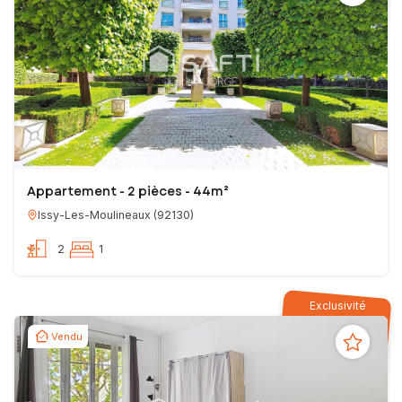
Appartement - 2 pièces - 44m²
Issy-Les-Moulineaux
(
92130
)
2
1
Exclusivité
Vendu