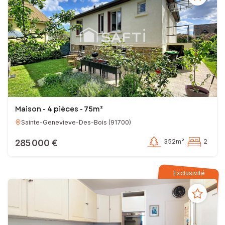
Maison - 4 pièces - 75m²
Sainte-Genevieve-Des-Bois
(
91700
)
285 000 €
352m²
2
Exclusivité