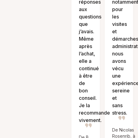
réponses
notammen
aux
pour
questions
les
que
visites
j’avais.
et
Même
démarche
après
administrat
l’achat,
nous
elle a
avons
continué
vécu
à être
une
de
expérienc
bon
sereine
conseil.
et
Je la
sans
recommande
stress.
vivement.
De Nicolas
Rosenrib, à
De B.