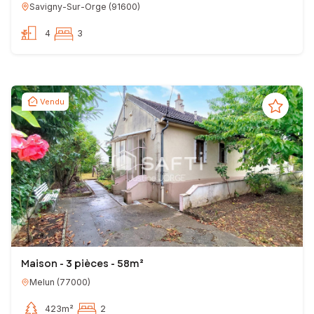
Savigny-Sur-Orge
(
91600
)
4
3
Vendu
Maison - 3 pièces - 58m²
Melun
(
77000
)
423m²
2