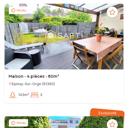
Vendu
Maison - 4 pièces - 80m²
Epinay-Sur-Orge
(
91360
)
143m²
3
Exclusivité
Vendu