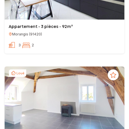
Appartement - 3 pièces - 92m²
Morangis
(
91420
)
3
2
Loué