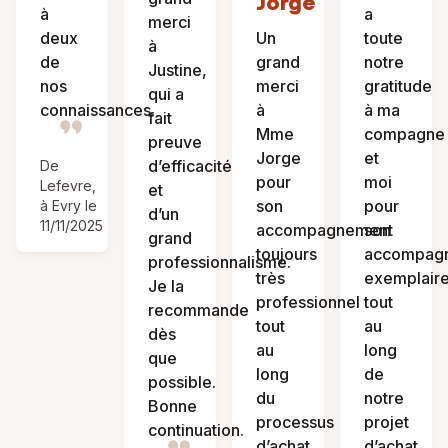
Jorge
à
a
merci
deux
Un
toute
à
de
grand
notre
Justine,
nos
merci
gratitude
qui a
connaissances.
à
à ma
fait
Mme
compagne
preuve
Jorge
et
d’efficacité
De
pour
moi
Lefevre,
et
son
pour
à Evry le
d’un
11/11/2025
accompagnement
son
grand
toujours
accompag
professionnalisme.
très
exemplair
Je la
professionnel
tout
recommande
tout
au
dès
au
long
que
long
de
possible.
du
notre
Bonne
processus
projet
continuation.
d’achat.
d’achat.