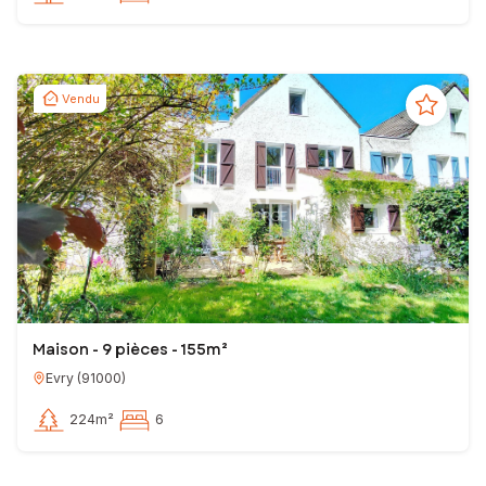
Vendu
Maison - 9 pièces - 155m²
Evry
(
91000
)
224m²
6