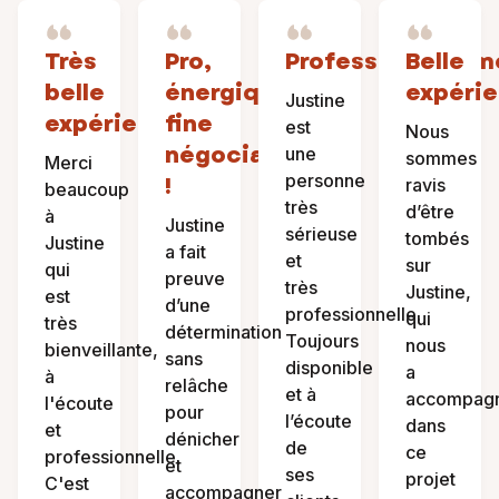
Très
Pro,
Professionnalism
Belle
belle
énergique,
expéri
Justine
expérience
fine
est
Nous
négociatrice
une
sommes
Merci
personne
!
ravis
beaucoup
très
d’être
à
Justine
sérieuse
tombés
Justine
a fait
et
sur
qui
preuve
très
Justine,
est
d’une
professionnelle.
qui
très
détermination
Toujours
nous
bienveillante,
sans
disponible
a
à
relâche
et à
accompag
l'écoute
pour
l’écoute
dans
et
dénicher
de
ce
professionnelle.
et
ses
projet
C'est
accompagner