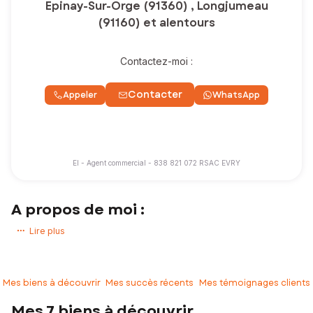
Epinay-Sur-Orge (91360) , Longjumeau
(91160) et alentours
Contactez-moi :
Contacter
Appeler
WhatsApp
EI - Agent commercial - 838 821 072 RSAC EVRY
A propos de moi :
Vous avez un projet immobilier ? Vous souhaitez acheter ou vendre
Lire plus
une maison, un appartement, un terrain !
Experte de mon secteur d’activité, j’accompagne mes clients pour
que leurs projets immobiliers se réalisent dans les meilleures
Mes biens à découvrir
Mes succès récents
Mes témoignages clients
conditions.
Mes 7 biens à découvrir
Je serai votre interlocutrice privilégiée tout au long de votre projet,