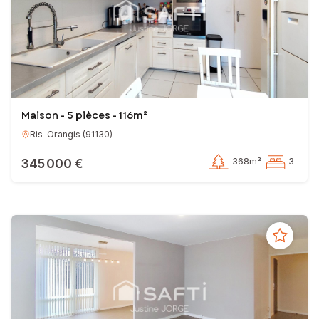
Maison - 5 pièces - 116m²
Ris-Orangis
(
91130
)
345 000 €
368m²
3