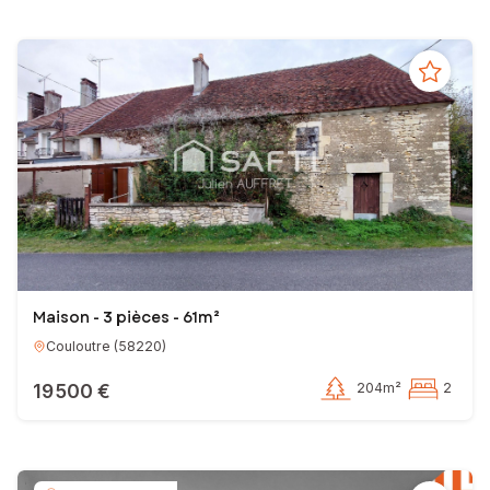
Maison - 3 pièces - 61m²
Couloutre
(
58220
)
19 500 €
204m²
2