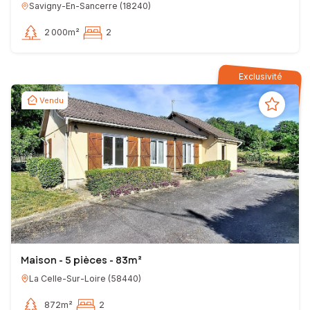
Savigny-En-Sancerre
(
18240
)
2 000m²
2
Exclusivité
Vendu
Maison - 5 pièces - 83m²
La Celle-Sur-Loire
(
58440
)
872m²
2