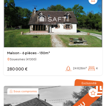
Maison - 6 pièces - 130m²
Souesmes
(
41300
)
280 000 €
24 626m²
4
Exclusivité
Sous compromis