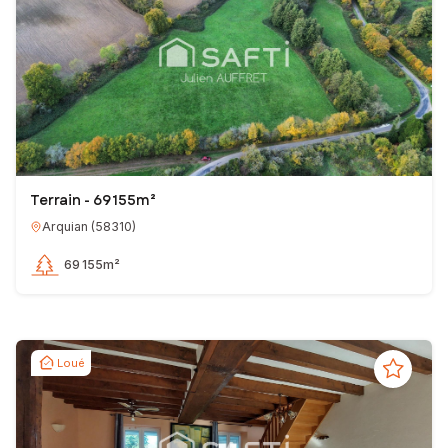
Terrain - 69 155m²
Arquian
(
58310
)
69 155m²
Loué