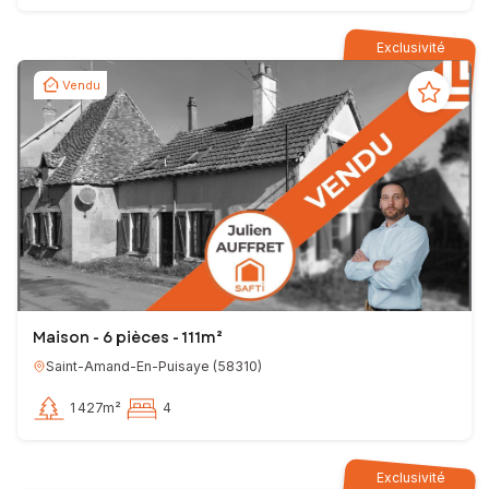
Exclusivité
Vendu
Maison - 6 pièces - 111m²
Saint-Amand-En-Puisaye
(
58310
)
1 427m²
4
Exclusivité