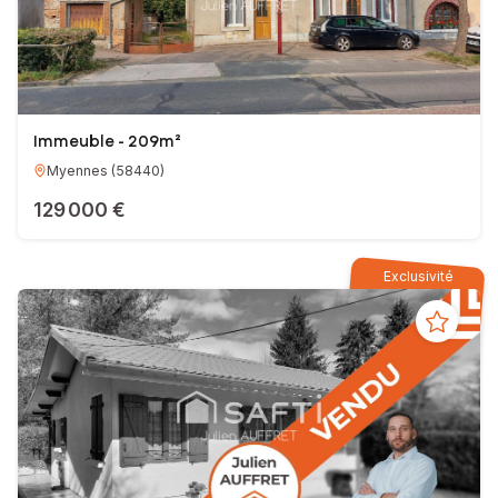
Immeuble - 209m²
Myennes
(
58440
)
129 000 €
Exclusivité