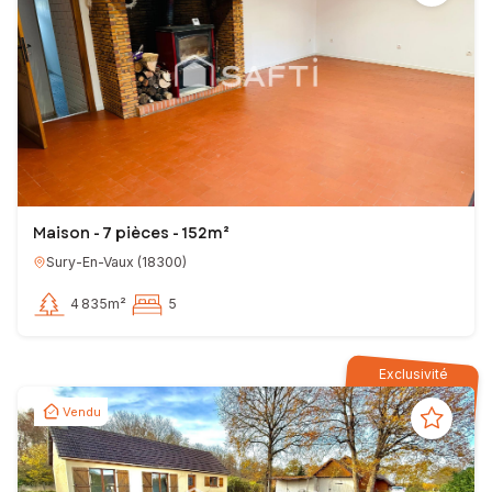
Maison - 7 pièces - 152m²
Sury-En-Vaux
(
18300
)
4 835m²
5
Exclusivité
Vendu