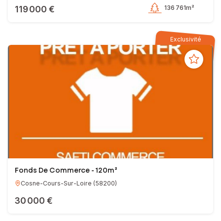
119 000 €
136 761m²
Exclusivité
Fonds De Commerce - 120m²
Cosne-Cours-Sur-Loire
(
58200
)
30 000 €