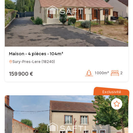
Maison - 4 pièces - 104m²
Sury-Pres-Lere
(
18240
)
159 900 €
1 000m²
2
Exclusivité