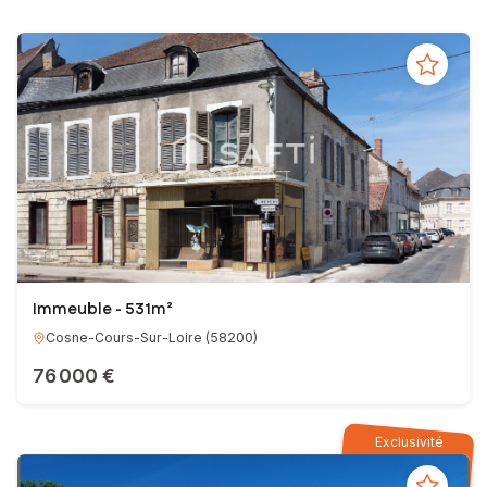
Immeuble - 531m²
Cosne-Cours-Sur-Loire
(
58200
)
76 000 €
Exclusivité