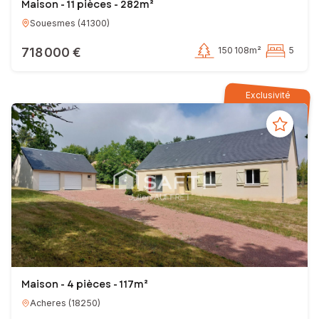
Maison - 11 pièces - 282m²
Souesmes
(
41300
)
718 000 €
150 108m²
5
Exclusivité
Maison - 4 pièces - 117m²
Acheres
(
18250
)