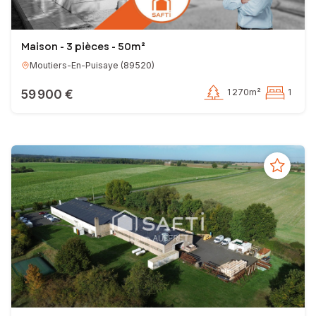
Maison - 3 pièces - 50m²
Moutiers-En-Puisaye
(
89520
)
59 900 €
1 270m²
1