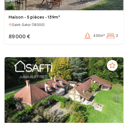
Maison - 5 pièces - 139m²
Saint-Satur
(
18300
)
89 000 €
430m²
3