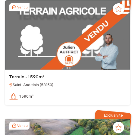
Vendu
Terrain - 1 590m²
Saint-Andelain
(
58150
)
1 590m²
Exclusivité
Vendu