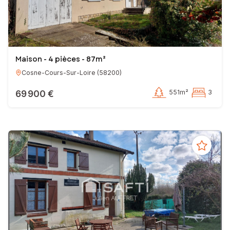
Maison - 4 pièces - 87m²
Cosne-Cours-Sur-Loire
(
58200
)
69 900 €
551m²
3