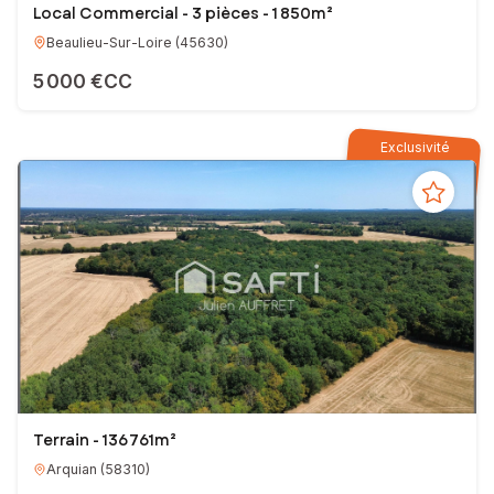
Local Commercial - 3 pièces - 1 850m²
Beaulieu-Sur-Loire
(
45630
)
5 000 €CC
Exclusivité
Terrain - 136 761m²
Arquian
(
58310
)