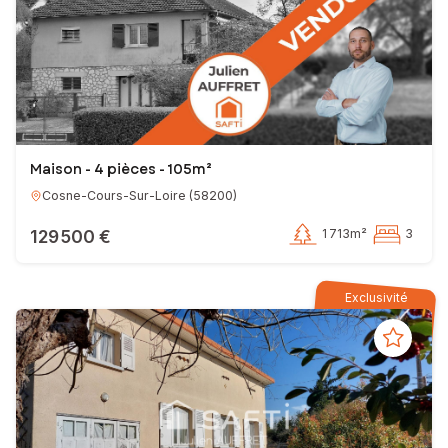
Maison - 4 pièces - 105m²
Cosne-Cours-Sur-Loire
(
58200
)
129 500 €
1 713m²
3
Exclusivité