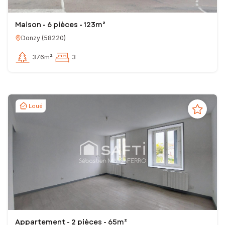
Maison - 6 pièces - 123m²
Donzy
(
58220
)
376m²
3
Loué
Appartement - 2 pièces - 65m²