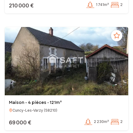
210 000 €
1 741m²
2
Maison - 4 pièces - 121m²
Cuncy-Les-Varzy
(
58210
)
69 000 €
2 230m²
2