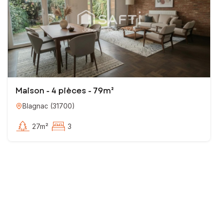
Maison - 4 pièces - 79m²
Blagnac
(
31700
)
27m²
3