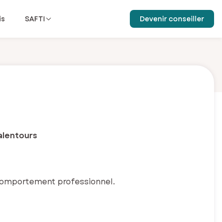
is
SAFTI
Devenir conseiller
alentours
comportement professionnel.