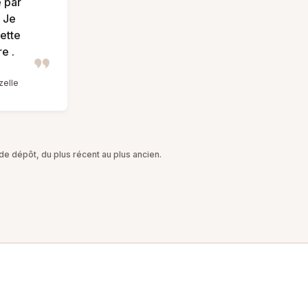
e par
. Je
ette
e .
zelle
e dépôt, du plus récent au plus ancien.