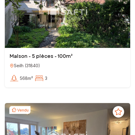
Maison - 5 pièces - 100m²
Seilh
(
31840
)
568m²
3
Vendu