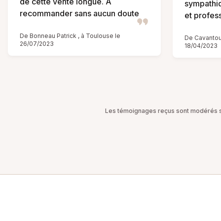
de cette vente longue. A
sympathiq
recommander sans aucun doute
et profess
De Bonneau Patrick , à Toulouse le
De Cavantou 
26/07/2023
18/04/2023
Les témoignages reçus sont modérés sel