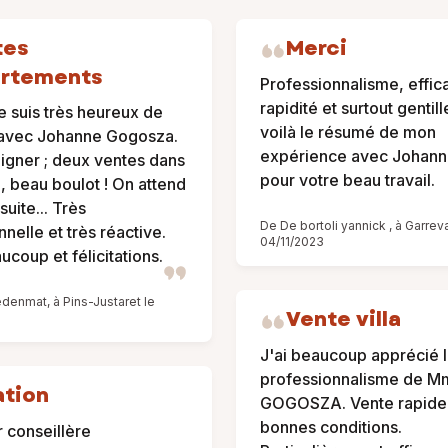
tes
Merci
artements
Professionnalisme, effica
rapidité et surtout gentil
je suis très heureux de
voilà le résumé de mon
r avec Johanne Gogosza.
expérience avec Johann
ligner ; deux ventes dans
pour votre beau travail.
e, beau boulot ! On attend
suite... Très
De De bortoli yannick , à Garrev
nelle et très réactive.
04/11/2023
ucoup et félicitations.
edenmat, à Pins-Justaret le
Vente villa
J'ai beaucoup apprécié 
professionnalisme de M
ation
GOGOSZA. Vente rapide
bonnes conditions.
 conseillère