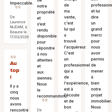
de
Impeccable.
de
profession
notre
ma
et lui
propriété
vente,
dire
De
et
Laurence
c'est
un
s’est
NIJDAM, à
lui qui
grand
rendu
Beaune le
a
merci
disponible
17/03/2026
trouvé
pour
pour
l'acquéreur.
nous
répondre
C'est
avoir
à nos
un
permis
attentes
Au
professionnel
de
et
top
qui a
mener
aux
!
de
à
siennes.
l'expérience,
bien
Nous
Il y a
est à
notre
le
cinq
l'écoute
projet
recommandons.
nous
et de
immobilier.
avons
bon
Nous
rencontré
De