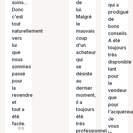
soins...
de
qui a
Donc
lui.
prodigué
c'est
Malgré
de
tout
le
bons
naturellement
mauvais
conseils.
vers
coup
A été
lui
d'un
toujours
que
acheteur
très
nous
qui
disponible
sommes
se
tant
passé
désiste
pour
pour
au
le
la
dernier
vendeur
revendre
moment,
que
et
il a
pour
tout a
toujours
l'acquéreur
été
été
Je
facile.
très
vous
professionnel