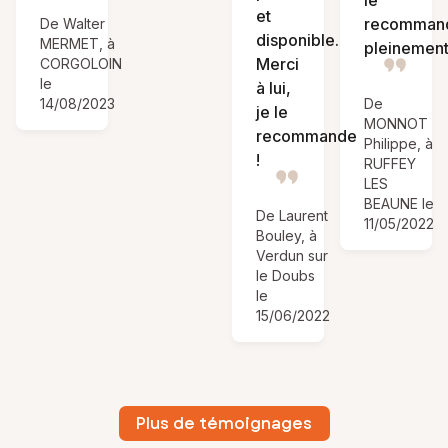
le
et
recomman
De Walter
disponible.
MERMET, à
pleinement
Merci
CORGOLOIN
le
à lui,
14/08/2023
De
je le
MONNOT
recommande
Philippe, à
!
RUFFEY
LES
BEAUNE le
De Laurent
11/05/2022
Bouley, à
Verdun sur
le Doubs
le
15/06/2022
Plus de témoignages