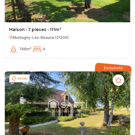
Maison - 7 pièces - 111m²
Montagny-Les-Beaune
(
21200
)
746m²
4
Exclusivité
Vendu