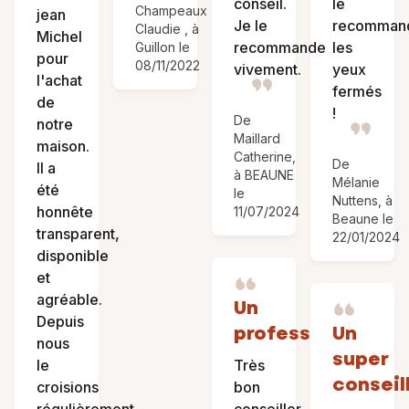
conseil.
le
Champeaux
jean
Je le
recomman
Claudie , à
Michel
recommande
les
Guillon le
pour
08/11/2022
vivement.
yeux
l'achat
fermés
de
!
De
notre
Maillard
maison.
Catherine,
De
Il a
à BEAUNE
Mélanie
été
le
Nuttens, à
honnête
11/07/2024
Beaune le
transparent,
22/01/2024
disponible
et
agréable.
Un
Depuis
professionnel
Un
nous
super
le
Très
conseil
croisions
bon