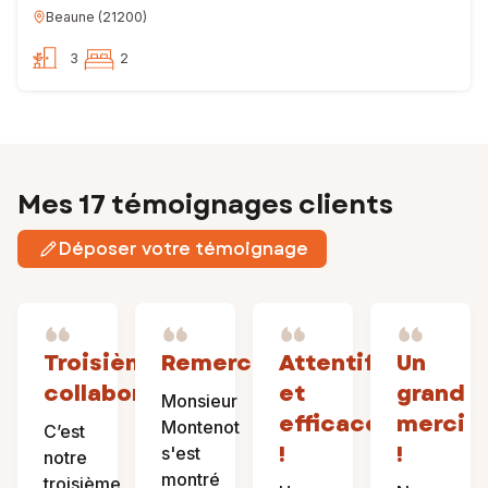
Beaune
(
21200
)
3
2
Mes 17 témoignages clients
Déposer votre témoignage
Troisième
Remerciement
Attentif
Un
collaboration
et
grand
Monsieur
efficace
merci
Montenot
C’est
!
!
s'est
notre
montré
troisième