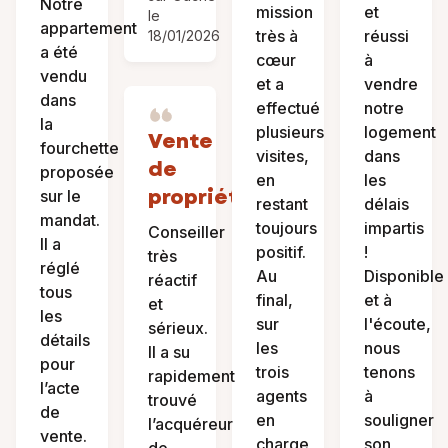
Notre
mission
et
le
appartement
très à
réussi
18/01/2026
a été
cœur
à
vendu
et a
vendre
dans
effectué
notre
la
plusieurs
logement
Vente
fourchette
visites,
dans
de
proposée
en
les
propriété
sur le
restant
délais
mandat.
toujours
impartis
Conseiller
Il a
positif.
!
très
réglé
Au
Disponible
réactif
tous
final,
et à
et
les
sur
l'écoute,
sérieux.
détails
les
nous
Il a su
pour
trois
tenons
rapidement
l’acte
agents
à
trouvé
de
en
souligner
l’acquéreur
vente.
charge
son