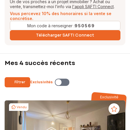
Un de vos proches a un projet immobilier ? Achat ou
vente, transmettez-moi l’info via
l'appli SAFTI Connect
.
Vous percevez 10% des honoraires si la vente se
concrétise.
Mon code à renseigner :
950569
Télécharger SAFTI Connect
Mes 4 succès récents
Filtrer
Exclusivités
Exclusivité
Vendu