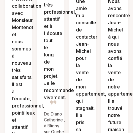
Une
Nous
très
collaboration
amie
avons
professionnel,
avec
m'a
rencontré
attentif
Monsieur
conseillé
Jean-
et à
Montenot
de
Michel
l'écoute
et
contacter
à qui
tout
nous
Jean-
nous
le
sommes
Michel
avons
long
à
pour
confié
de
nouveau
la
la
mon
très
vente
vente
projet.
satisfaits.
de
de
Je le
Il est
mon
notre
recommande
à
appartement,
apparteme
vivement.
l’écoute,
qui
Il a
professionnel,
stagnait.
trouvé
pointilleux
De Diano
Il a
notre
et
Catherine ,
pris
future
à Bligny
attentif.
sa
maison
sur Ouche