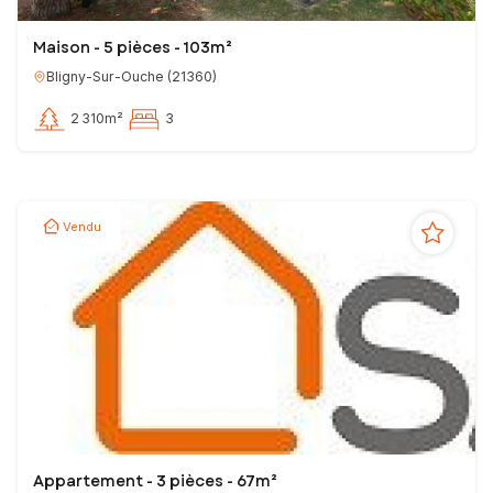
Maison - 5 pièces - 103m²
Bligny-Sur-Ouche
(
21360
)
2 310m²
3
Vendu
Appartement - 3 pièces - 67m²