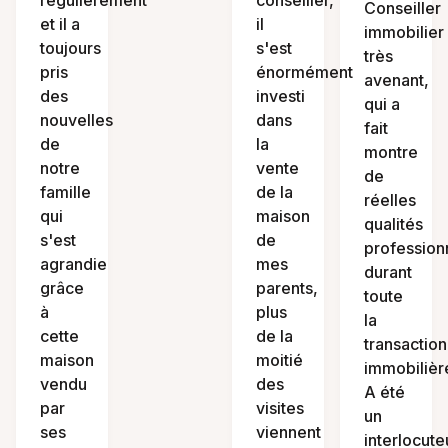
régulièrement
conseiller,
Conseiller
et il a
il
immobilier
toujours
s'est
très
pris
énormément
avenant,
des
investi
qui a
nouvelles
dans
fait
de
la
montre
notre
vente
de
famille
de la
réelles
qui
maison
qualités
s'est
de
profession
agrandie
mes
durant
grâce
parents,
toute
à
plus
la
cette
de la
transaction
maison
moitié
immobilièr
vendu
des
A été
par
visites
un
ses
viennent
interlocute