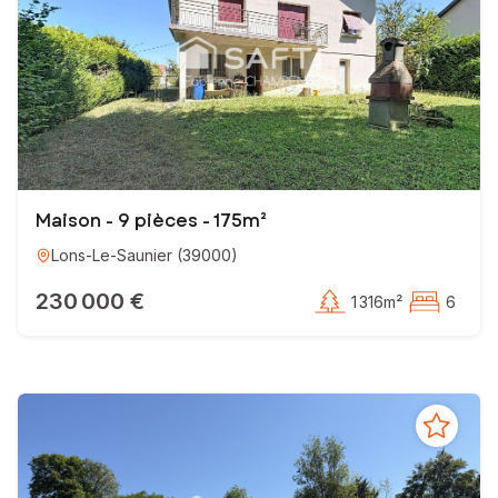
EI - Agent commercial - 910 108 836 RSAC LONS-LE-SAUNIER
Maison - 9 pièces - 175m²
Lons-Le-Saunier
(
39000
)
230 000 €
1 316m²
6