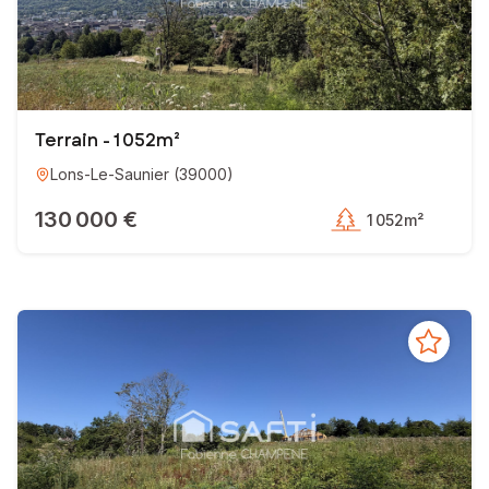
Terrain - 1 052m²
Lons-Le-Saunier
(
39000
)
130 000 €
1 052m²