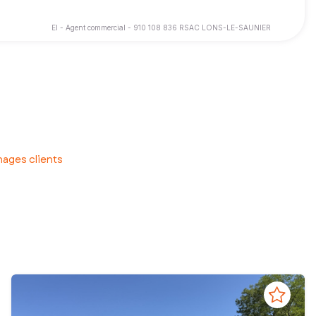
EI - Agent commercial - 910 108 836 RSAC LONS-LE-SAUNIER
s que soient les situations, un projet immobilier est un moment
ages clients
ences.
al, national et international.