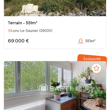
Terrain - 551m²
Lons-Le-Saunier
(
39000
)
69 000 €
551m²
Exclusivité