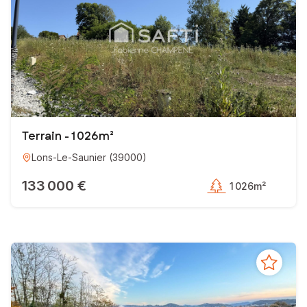
Terrain - 1 026m²
Lons-Le-Saunier
(
39000
)
133 000 €
1 026m²