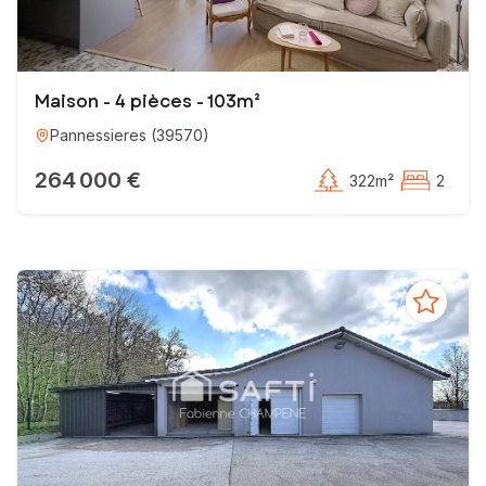
Maison - 4 pièces - 103m²
Pannessieres
(
39570
)
264 000 €
322m²
2