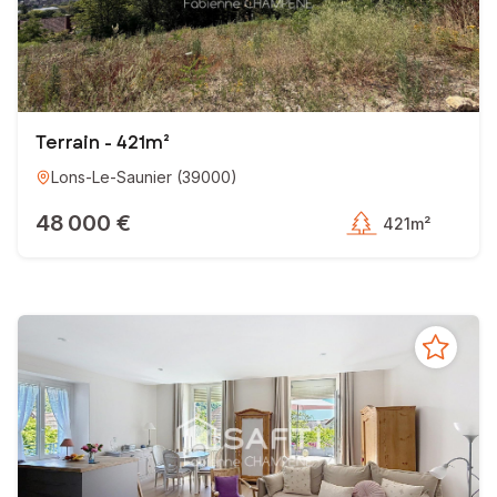
Terrain - 421m²
Lons-Le-Saunier
(
39000
)
48 000 €
421m²