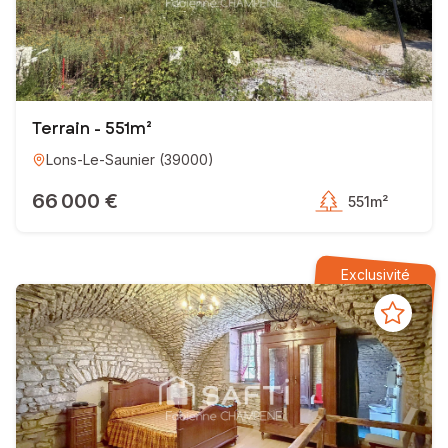
Terrain - 551m²
Lons-Le-Saunier
(
39000
)
66 000 €
551m²
Exclusivité