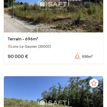
Terrain - 696m²
Lons-Le-Saunier
(
39000
)
90 000 €
696m²