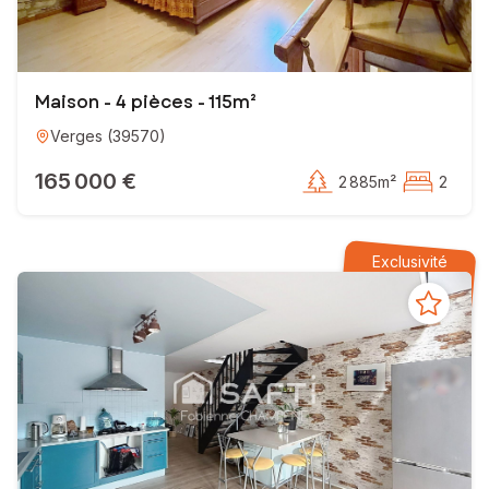
Maison - 4 pièces - 115m²
Verges
(
39570
)
165 000 €
2 885m²
2
Exclusivité