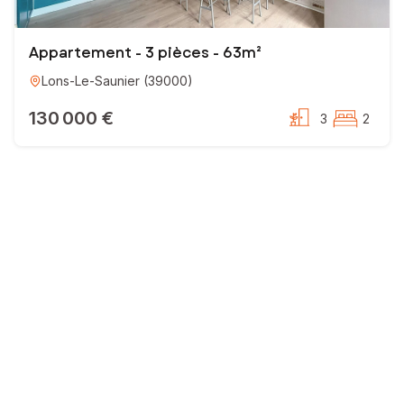
Appartement - 3 pièces - 63m²
Lons-Le-Saunier
(
39000
)
130 000 €
3
2