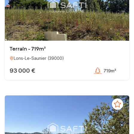
Terrain - 719m²
Lons-Le-Saunier
(
39000
)
93 000 €
719m²