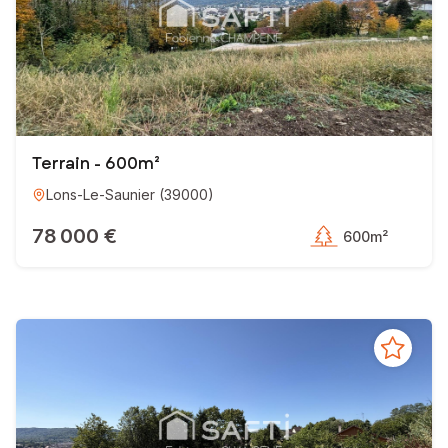
Terrain - 600m²
Lons-Le-Saunier
(
39000
)
78 000 €
600m²