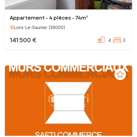
Appartement - 4 pièces - 74m²
Lons-Le-Saunier
(
39000
)
141 500 €
4
3