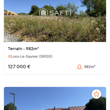
Terrain - 982m²
Lons-Le-Saunier
(
39000
)
127 000 €
982m²