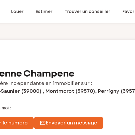
Louer
Estimer
Trouver un conseiller
Favor
ienne Champene
ère indépendante en immobilier sur :
-Saunier (39000) , Montmorot (39570), Perrigny (3957
-moi :
r le numéro
Envoyer un message