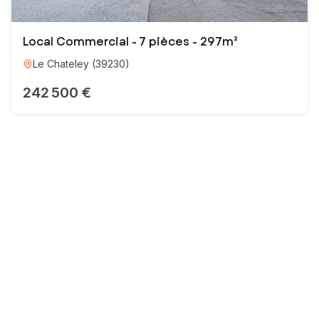
Local Commercial - 7 pièces - 297m²
Le Chateley
(
39230
)
242 500 €