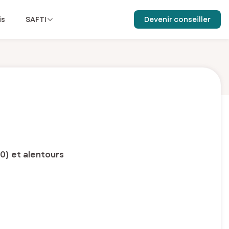
is
SAFTI
Devenir conseiller
0) et alentours