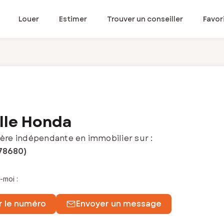
Louer
Estimer
Trouver un conseiller
Favor
lle Honda
ère indépendante en immobilier sur :
78680)
-moi :
r le numéro
Envoyer un message