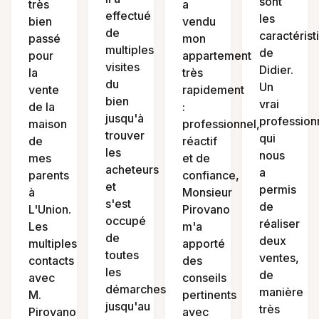
sont
très
a
effectué
les
bien
vendu
de
caractérist
passé
mon
multiples
de
pour
appartement
visites
Didier.
la
très
du
Un
vente
rapidement
bien
vrai
de la
:
jusqu'à
profession
maison
professionnel,
trouver
qui
de
réactif
les
nous
mes
et de
acheteurs
a
parents
confiance,
et
permis
à
Monsieur
s'est
de
L'Union.
Pirovano
occupé
réaliser
Les
m'a
de
deux
multiples
apporté
toutes
ventes,
contacts
des
les
de
avec
conseils
démarches
manière
M.
pertinents
jusqu'au
très
Pirovano
avec