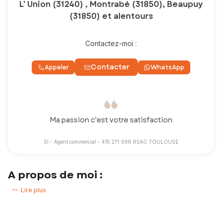
L' Union (31240) , Montrabé (31850), Beaupuy
(31850) et alentours
Contactez-moi :
Contacter
Appeler
WhatsApp
Ma passion c'est votre satisfaction
EI - Agent commercial - 415 271 998 RSAC TOULOUSE
A propos de moi :
Bonjour et bienvenue,
Lire plus
Vous souhaitez vendre ou acheter un bien immobilier, une
démarche
importante dans une vie qui nécessite un interlocuteur de