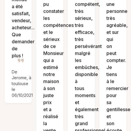
pu
compétent,
une
a été
constater
très
personne
satisfait,
les
sérieux,
très
vendeur,
compétences
très
agréable,
acheteur...
et le
efficace,
et sur
Que
sérieux
très
qui
demander
de ce
persévérant
on
de
Monsieur
malgré
peut
plus !
qui a
les
compter.
estimé
embûches,
Je
De
notre
disponible
tiens
Jerome, à
maison
à
à le
toulouse
à son
tous
remercier
le
juste
moments
pour
06/10/2021
prix
et
sa
et a
également
gentillesse
réalisé
très
et
la
grand
son
vente
professionnel
écoute.