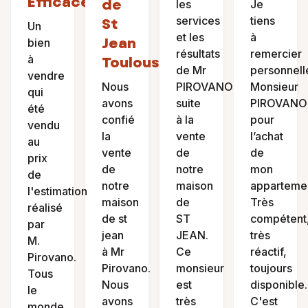
Efficace
de
les
Je
services
tiens
St
Un
et les
à
Jean
bien
résultats
remercier
à
Toulouse
de Mr
personnel
vendre
Nous
PIROVANO
Monsieur
qui
avons
suite
PIROVANO
été
confié
à la
pour
vendu
la
vente
l’achat
au
vente
de
de
prix
de
notre
mon
de
notre
maison
apparteme
l'estimation
maison
de
Très
réalisé
de st
ST
compétent
par
jean
JEAN.
très
M.
à Mr
Ce
réactif,
Pirovano.
Pirovano.
monsieur
toujours
Tous
Nous
est
disponible.
le
avons
très
C'est
monde