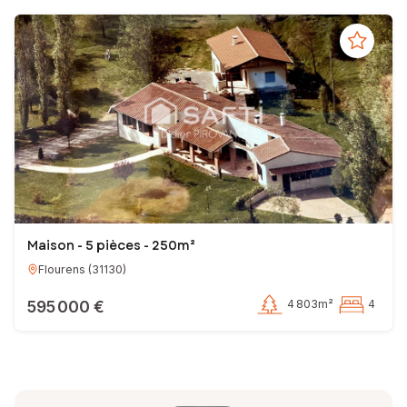
Maison - 5 pièces - 250m²
Flourens
(
31130
)
595 000 €
4 803m²
4