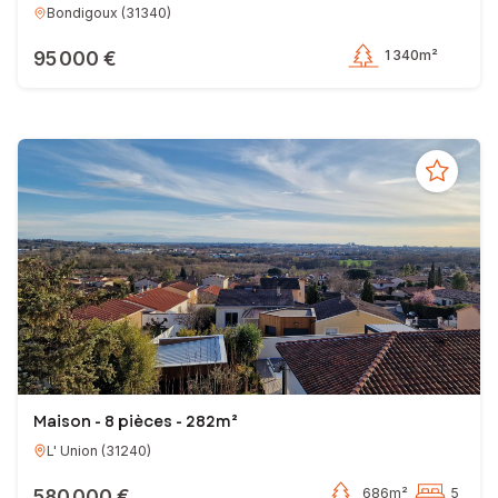
Bondigoux
(
31340
)
Conseiller Indépendant en Immobilier
EI - Agent commercial - 415 271 998 RSAC TOULOUSE
95 000 €
1 340m²
Maison - 8 pièces - 282m²
L' Union
(
31240
)
580 000 €
686m²
5