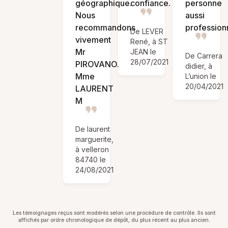
géographique.
confiance.
personne
Nous
aussi
recommandons
professionn
De LEVER
vivement
René, à ST
Mr
JEAN le
De Carrera
28/07/2021
PIROVANO.
didier, à
Mme
L’union le
20/04/2021
LAURENT
M
De laurent
marguerite,
à velleron
84740 le
24/08/2021
Les témoignages reçus sont modérés selon une procédure de contrôle. Ils sont
affichés par ordre chronologique de dépôt, du plus récent au plus ancien.