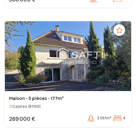
Maison - 5 pièces - 177m²
Castres
(
81100
)
269 000 €
3 561m²
4