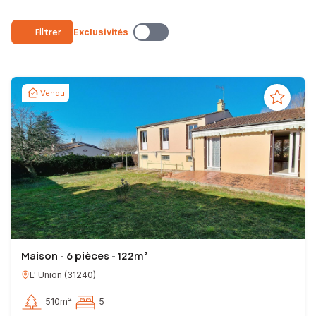
Filtrer
Exclusivités
Vendu
Maison - 6 pièces - 122m²
L' Union
(
31240
)
510m²
5