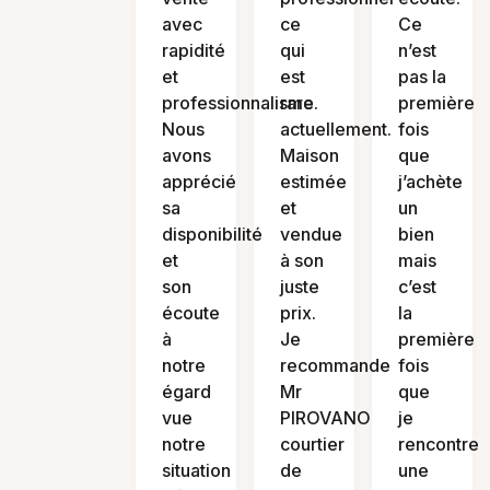
avec
ce
Ce
rapidité
qui
n’est
et
est
pas la
professionnalisme.
rare
première
Nous
actuellement.
fois
avons
Maison
que
apprécié
estimée
j’achète
sa
et
un
disponibilité
vendue
bien
et
à son
mais
son
juste
c’est
écoute
prix.
la
à
Je
première
notre
recommande
fois
égard
Mr
que
vue
PIROVANO
je
notre
courtier
rencontre
situation
de
une