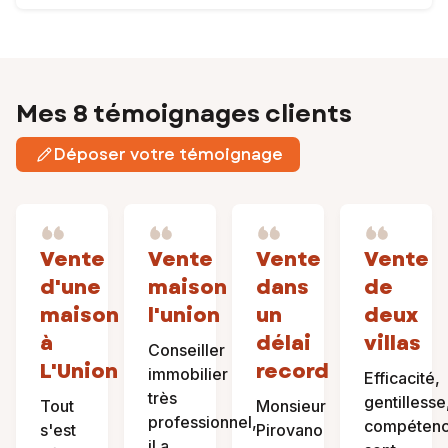
Mes 8 témoignages clients
Déposer votre témoignage
Vente
Vente
Vente
Vente
d'une
maison
dans
de
maison
l'union
un
deux
à
délai
villas
Conseiller
L'Union
record
immobilier
Efficacité,
très
gentillesse
Tout
Monsieur
professionnel,
compétenc
s'est
Pirovano
il a