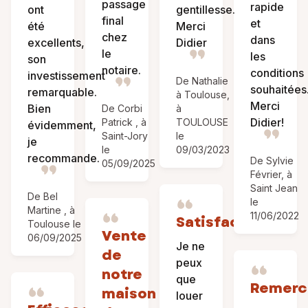
passage
rapide
ont
gentillesse.
final
et
été
Merci
chez
dans
excellents,
Didier
le
les
son
notaire.
conditions
investissement
De Nathalie
souhaitées
remarquable.
à Toulouse,
Merci
Bien
De Corbi
à
Didier!
Patrick , à
TOULOUSE
évidemment,
Saint-Jory
le
je
le
09/03/2023
recommande.
De Sylvie
05/09/2025
Février, à
Saint Jean
De Bel
le
Martine , à
11/06/2022
Satisfaction
Toulouse le
Vente
06/09/2025
Je ne
de
peux
notre
que
Remerc
maison
louer