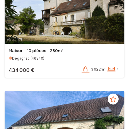
Maison - 10 pièces - 280m²
Degagnac
(
46340
)
434 000 €
3 622m²
4