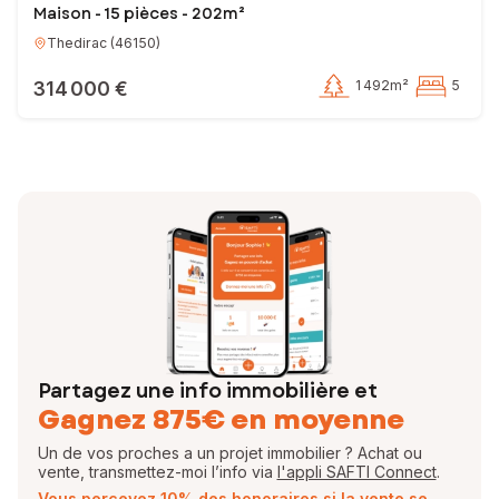
Maison - 15 pièces - 202m²
Thedirac
(
46150
)
314 000 €
1 492m²
5
Partagez une info immobilière et
Gagnez 875€ en moyenne
Un de vos proches a un projet immobilier ? Achat ou
vente, transmettez-moi l’info via
l'appli SAFTI Connect
.
Vous percevez 10% des honoraires si la vente se