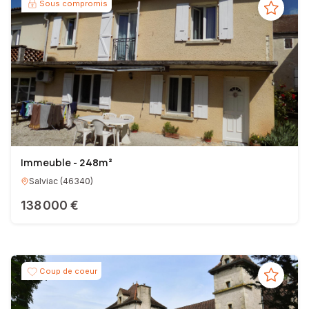
Sous compromis
Immeuble - 248m²
Salviac
(
46340
)
138 000 €
Coup de coeur