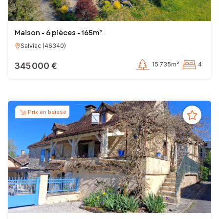
Maison - 6 pièces - 165m²
Salviac
(
46340
)
345 000 €
15 735m²
4
Prix en baisse