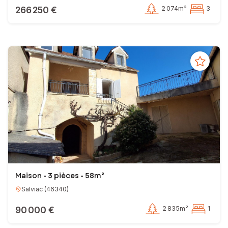
266 250 €
2 074m²
3
Maison - 3 pièces - 58m²
Salviac
(
46340
)
90 000 €
2 835m²
1