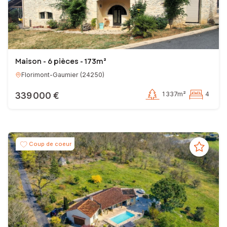
Maison - 6 pièces - 173m²
Florimont-Gaumier
(
24250
)
339 000 €
1 337m²
4
Coup de coeur