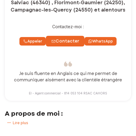
Salviac (46340) , Florimont-Gaumier (24250),
Campagnac-les-Quercy (24550) et alentours
Contactez-moi :
Contacter
Appeler
WhatsApp
Je suis fluente en Anglais ce qui me permet de
communiquer aisément avec la clientèle étrangére
EI - Agent commercial - 814 053 104 RSAC CAHORS
A propos de moi :
Vous avez un projet immobilier ? Vous souhaitez acheter ou vendre
Lire plus
une maison, un appartement, une grange, un terrain !