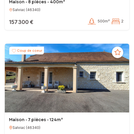
Maison - 8 pièces - 400m²
Salviac
(
46340
)
157 300 €
500m²
2
Coup de coeur
Maison - 7 pièces - 124m²
Salviac
(
46340
)