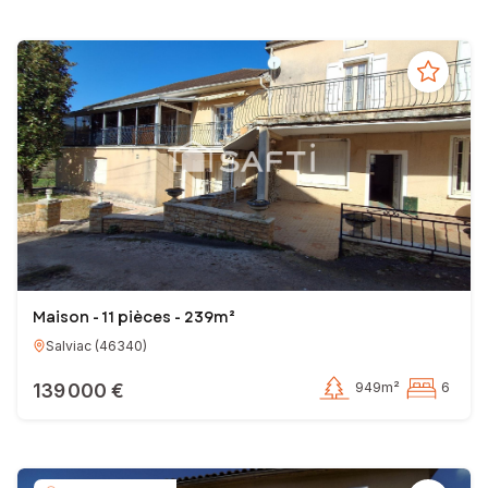
Maison - 11 pièces - 239m²
Salviac
(
46340
)
139 000 €
949m²
6