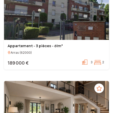
Appartement - 3 pièces - 61m²
Arras
(
62000
)
189 000 €
3
2