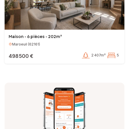
Maison - 6 pièces - 202m²
Maroeuil
(
62161
)
498 500 €
2 407m²
5