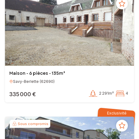
Maison - 6 pièces - 135m²
Savy-Berlette
(
62690
)
335 000 €
2 291m²
4
Exclusivité
Sous compromis