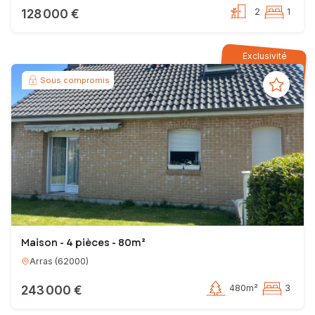
128 000 €
2
1
Exclusivité
Sous compromis
Maison - 4 pièces - 80m²
Arras
(
62000
)
243 000 €
480m²
3