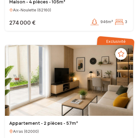
Maison - 4 pièces - 105m²
Aix-Noulette
(
62160
)
274 000 €
946m²
3
Exclusivité
Appartement - 2 pièces - 57m²
Arras
(
62000
)