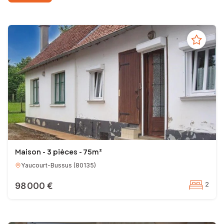
A très bientôt,
Bernard LIONET
Conseiller Indépendant en Immobilier
EI - Agent commercial - 832 724 462 RSAC AMIENS
Maison - 3 pièces - 75m²
Yaucourt-Bussus
(
80135
)
98 000 €
2