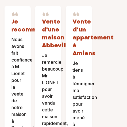
Je
Vente
Vente
recommande
d'une
d'un
maison
appartement
Nous
Abbevilloise
à
avons
Amiens
fait
Je
confiance
remercie
Je
à M.
beaucoup
tiens
Lionet
Mr
à
pour
LIONET
témoigner
la
pour
ma
vente
avoir
satisfaction
de
vendu
pour
notre
cette
avoir
maison
maison
mené
à
rapidement,
à