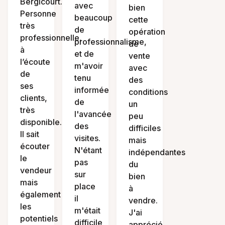
Bergicourt.
avec
bien
Personne
beaucoup
cette
très
de
opération
professionnelle,
professionnalisme,
de
à
et de
vente
l’écoute
m'avoir
avec
de
tenu
des
ses
informée
conditions
clients,
de
un
très
l'avancée
peu
disponible.
des
difficiles
Il sait
visites.
mais
écouter
N'étant
indépendantes
le
pas
du
vendeur
sur
bien
mais
place
à
également
il
vendre.
les
m'était
J'ai
potentiels
difficile
apprécié