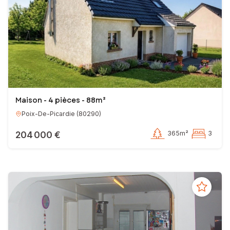
Maison - 4 pièces - 88m²
Poix-De-Picardie
(
80290
)
204 000 €
365m²
3