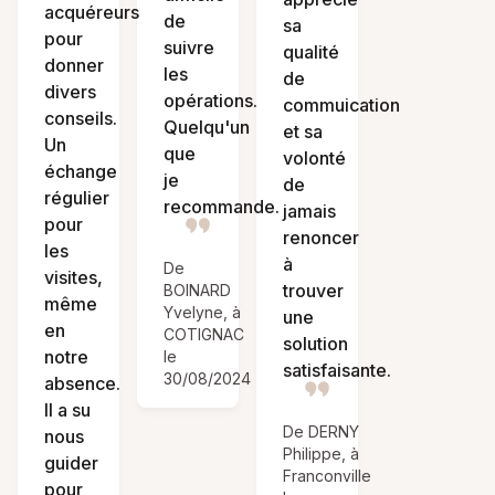
acquéreurs
de
sa
pour
suivre
qualité
donner
les
de
divers
opérations.
commuication
conseils.
Quelqu'un
et sa
Un
que
volonté
échange
je
de
régulier
recommande.
jamais
pour
renoncer
les
à
De
visites,
trouver
BOINARD
même
Yvelyne, à
une
en
COTIGNAC
solution
notre
le
satisfaisante.
30/08/2024
absence.
Il a su
De DERNY
nous
Philippe, à
guider
Franconville
pour