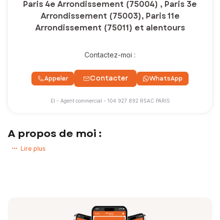
Paris 4e Arrondissement (75004) , Paris 3e
Arrondissement (75003), Paris 11e
Arrondissement (75011) et alentours
Contactez-moi :
Contacter
Appeler
WhatsApp
EI - Agent commercial - 104 927 892 RSAC PARIS
A propos de moi :
J'accompagne mes clients dans leurs projets immobiliers avec une
Lire plus
approche à la fois stratégique, esthétique et profondément humaine.
Convaincu que chaque bien possède une identité propre, je mets un
point d’honneur à révéler son potentiel et à construire un
accompagnement sur mesure, fondé sur l’écoute, la confiance et la
qualité de la relation.
Sensibilité aux lieux et compréhension fine des attentes acquéreurs