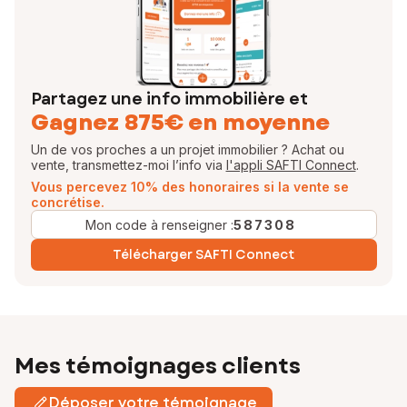
disponible et à l’écoute, qui met tout en œuvre pour le
concrétiser.
N’hésitez plus et contactez-moi !
Baptiste RENAUD
Votre conseiller en immobilier SAFTI
Partagez une info immobilière et
Gagnez 875€ en moyenne
EI - Agent commercial -
Un de vos proches a un projet immobilier ? Achat ou
vente, transmettez-moi l’info via
l'appli SAFTI Connect
.
Vous percevez 10% des honoraires si la vente se
concrétise.
Mon code à renseigner :
587308
Télécharger SAFTI Connect
Mes témoignages clients
Déposer votre témoignage