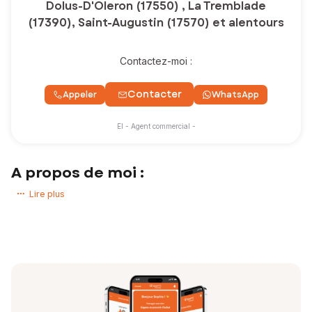
Dolus-D'Oleron (17550) , La Tremblade
(17390), Saint-Augustin (17570) et alentours
Contactez-moi :
Contacter
Appeler
WhatsApp
EI - Agent commercial -
A propos de moi :
Conseiller immobilier indépendant attaché au réseau SAFTI, si vous
Lire plus
avez pour projetl’
achat
ou la
vente
de biens immobiliers sur le
secteur du sud de l’île d’Oléron et de la presqu’île d’Arvert, je mets à
votre service ma connaissance de ce marché afin de vous guider
dans les
meilleures conditions.
Chaque projet immobilier est une étape importante de la vie. Je
m'engage à vous offrir un
accompagnement
personnalisé,
transparent et efficace.
Me
confier
votre projet, c’est bénéficier d’un conseiller de proximité,