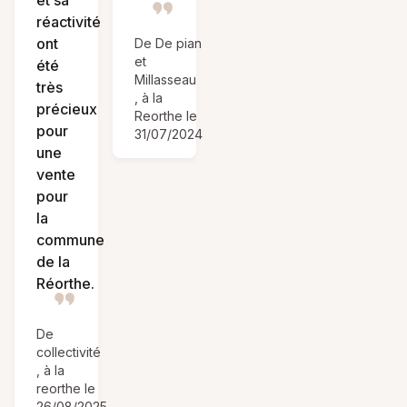
et sa
réactivité
ont
De De pian
et
été
Millasseau
très
, à la
précieux
Reorthe le
pour
31/07/2024
une
vente
pour
la
commune
de la
Réorthe.
De
collectivité
, à la
reorthe le
26/08/2025