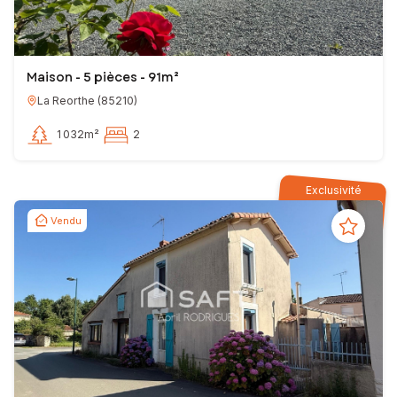
Maison - 5 pièces - 91m²
La Reorthe
(
85210
)
1 032m²
2
Exclusivité
Vendu