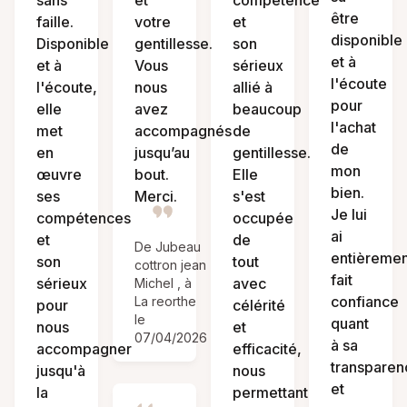
sans
et
compétence
être
faille.
votre
et
disponible
Disponible
gentillesse.
son
et à
et à
Vous
sérieux
l'écoute
l'écoute,
nous
allié à
pour
elle
avez
beaucoup
l'achat
met
accompagnés
de
de
en
jusqu’au
gentillesse.
mon
œuvre
bout.
Elle
bien.
ses
Merci.
s'est
Je lui
compétences
occupée
ai
et
de
De Jubeau
entièremen
son
tout
cottron jean
fait
sérieux
avec
Michel , à
confiance
La reorthe
pour
célérité
le
quant
nous
et
07/04/2026
à sa
accompagner
efficacité,
transparen
jusqu'à
nous
et
la
permettant