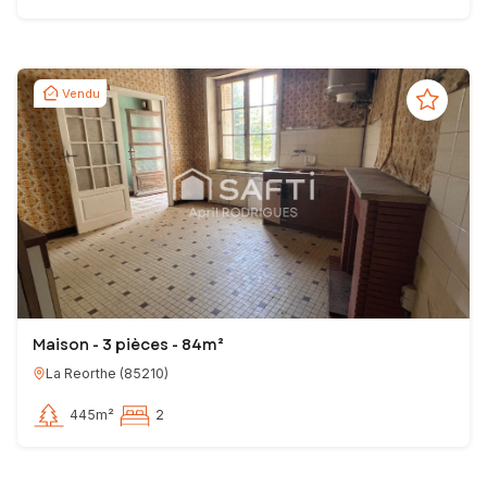
Vendu
Maison - 3 pièces - 84m²
La Reorthe
(
85210
)
445m²
2