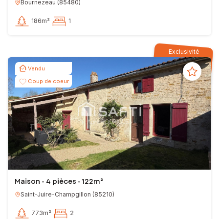
Bournezeau
(
85480
)
186m²
1
Exclusivité
Vendu
Coup de coeur
Maison - 4 pièces - 122m²
Saint-Juire-Champgillon
(
85210
)
773m²
2