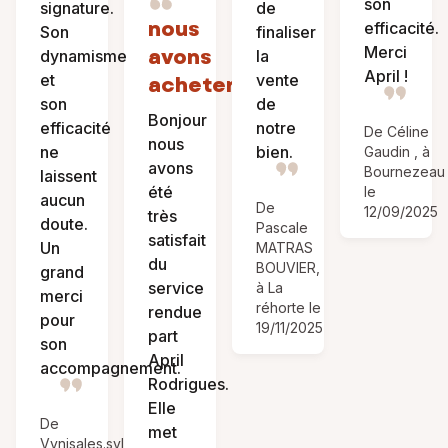
son
signature.
de
nous
efficacité.
Son
finaliser
Merci
avons
dynamisme
la
April !
et
vente
acheter
son
de
Bonjour
efficacité
notre
De Céline
nous
ne
bien.
Gaudin , à
avons
Bournezeau
laissent
été
le
aucun
De
12/09/2025
très
doute.
Pascale
satisfait
Un
MATRAS
du
BOUVIER,
grand
service
à La
merci
réhorte le
rendue
pour
19/11/2025
part
son
April
accompagnement.
Rodrigues.
Elle
De
met
Vynisales.sylviane,