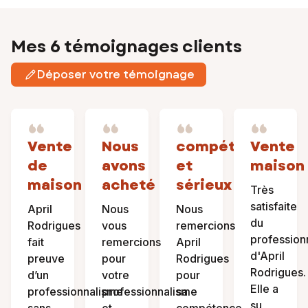
Mes 6 témoignages clients
Déposer votre témoignage
Vente
Nous
compétence
Vente
de
avons
et
maison
maison
acheté
sérieux
Très
satisfaite
April
Nous
Nous
du
Rodrigues
vous
remercions
profession
fait
remercions
April
d'April
preuve
pour
Rodrigues
Rodrigues.
d’un
votre
pour
Elle a
professionnalisme
professionnalisme
sa
su