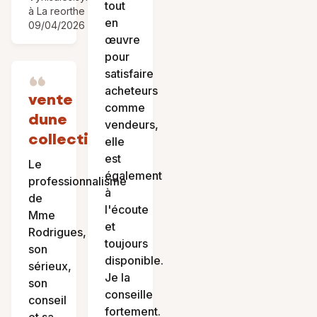
tout
à La reorthe le
en
09/04/2026
œuvre
pour
satisfaire
acheteurs
vente
comme
dune
vendeurs,
collectivité
elle
est
Le
également
professionnalisme
à
de
l'écoute
Mme
et
Rodrigues,
toujours
son
disponible.
sérieux,
Je la
son
conseille
conseil
fortement.