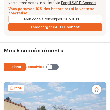
vente, transmettez-moi l’info via
l'appli SAFTI Connect
.
N’hésitez plus et contactez-moi !
Vous percevez 10% des honoraires si la vente se
April, votre conseillère en immobilier SAFTI
concrétise.
Mon code à renseigner :
185031
EI - Agent commercial - 979 604 873 RSAC LA ROCHE-SUR-YON
Télécharger SAFTI Connect
Mes 6 succès récents
Filtrer
Exclusivités
Vendu