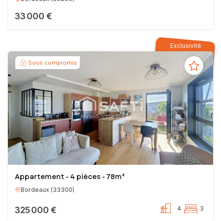
33 000 €
Exclusivité
Sous compromis
Appartement - 4 pièces - 78m²
Bordeaux
(
33300
)
325 000 €
4
3