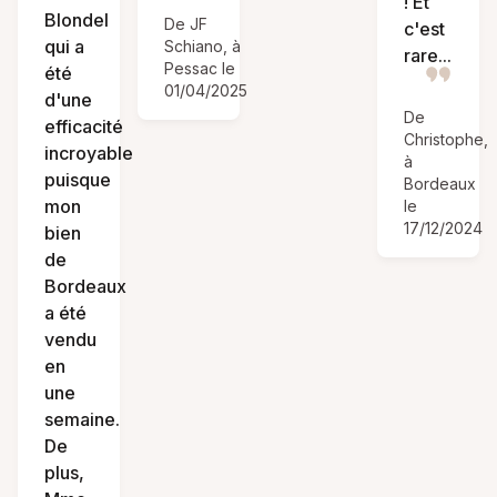
! Et
Blondel
De JF
c'est
qui a
Schiano, à
rare...
Pessac le
été
01/04/2025
d'une
De
efficacité
Christophe,
incroyable
à
puisque
Bordeaux
mon
le
17/12/2024
bien
de
Bordeaux
a été
vendu
en
une
semaine.
De
plus,