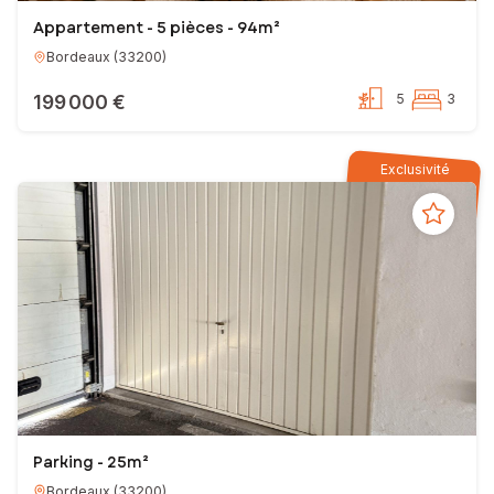
Appartement - 5 pièces - 94m²
Bordeaux
(
33200
)
199 000 €
5
3
Exclusivité
Parking - 25m²
Bordeaux
(
33200
)