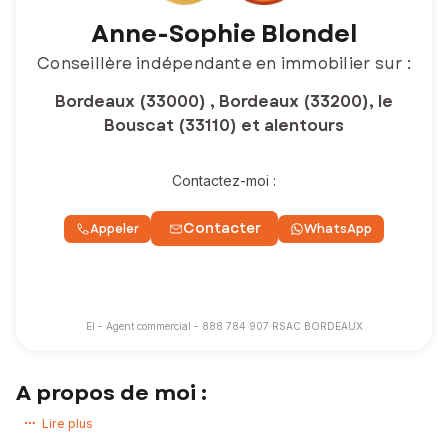
Anne-Sophie Blondel
Conseillère indépendante en immobilier sur :
Bordeaux (33000) , Bordeaux (33200), le
Bouscat (33110) et alentours
Contactez-moi :
Contacter
Appeler
WhatsApp
EI - Agent commercial - 888 784 907 RSAC BORDEAUX
A propos de moi :
Un
projet immobilier
est une
étape clé
de la vie ! Parce que le foyer
Lire plus
suscite une attention toute particulière pour une famille ou une