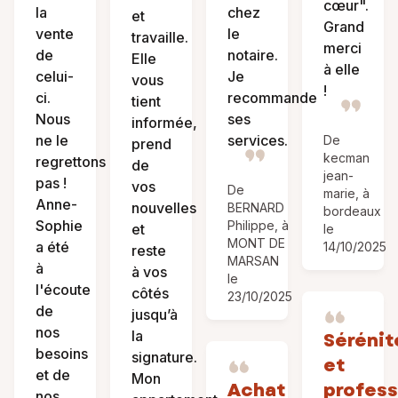
cœur".
la
chez
et
Grand
vente
le
travaille.
merci
de
notaire.
Elle
à elle
celui-
Je
vous
!
ci.
recommande
tient
Nous
ses
informée,
ne le
services.
De
prend
kecman
regrettons
de
jean-
pas !
vos
De
marie, à
Anne-
nouvelles
BERNARD
bordeaux
Sophie
Philippe, à
et
le
MONT DE
a été
14/10/2025
reste
MARSAN
à
à vos
le
l'écoute
côtés
23/10/2025
de
jusqu’à
nos
la
Sérénit
besoins
signature.
et
et de
Mon
Achat
profess
nos