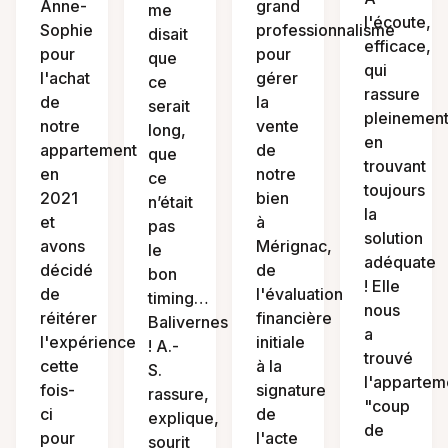
Anne-
grand
me
l'écoute,
Sophie
professionnalisme
disait
efficace,
pour
pour
que
qui
l'achat
gérer
ce
rassure
de
la
serait
pleinemen
notre
vente
long,
en
appartement
de
que
trouvant
en
notre
ce
toujours
2021
bien
n’était
la
et
à
pas
solution
avons
Mérignac,
le
adéquate
décidé
de
bon
! Elle
de
l'évaluation
timing…
nous
réitérer
financière
Balivernes
a
l'expérience
initiale
! A.-
trouvé
cette
à la
S.
l'appartem
fois-
signature
rassure,
"coup
ci
de
explique,
de
pour
l'acte
sourit