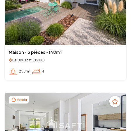
Maison - 5 pièces - 148m²
Le Bouscat
(
33110
)
253m²
4
Vendu