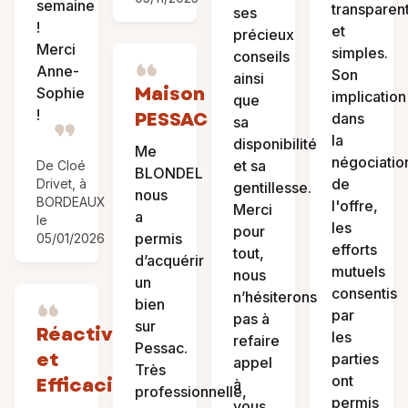
semaine
transparen
ses
!
et
précieux
Merci
simples.
conseils
Anne-
Son
ainsi
Maison
Sophie
implication
que
!
PESSAC
dans
sa
la
disponibilité
Me
négociatio
et sa
De Cloé
BLONDEL
de
Drivet, à
gentillesse.
nous
BORDEAUX
l'offre,
Merci
a
le
les
pour
permis
05/01/2026
efforts
tout,
d’acquérir
mutuels
nous
un
consentis
n’hésiterons
bien
par
pas à
sur
Réactivité
les
refaire
Pessac.
et
parties
appel
Très
ont
Efficacité
à
professionnelle,
permis
vous