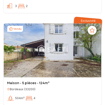
3
2
Exclusivité
Vendu
Maison - 5 pièces - 124m²
Bordeaux
(
33200
)
504m²
4