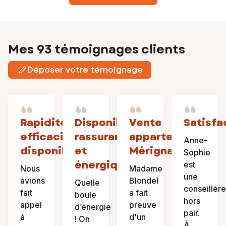
Mes 93 témoignages clients
Déposer votre témoignage
Rapidité,
Disponible,
Vente
Satisfa
efficacité,
rassurante
appartement
Anne-
disponibilité
et
Mérignac
Sophie
énergique
est
Nous
Madame
une
avions
Blondel
Quelle
conseillère
fait
a fait
boule
hors
appel
preuve
d’énergie
pair.
à
d'un
! On
À