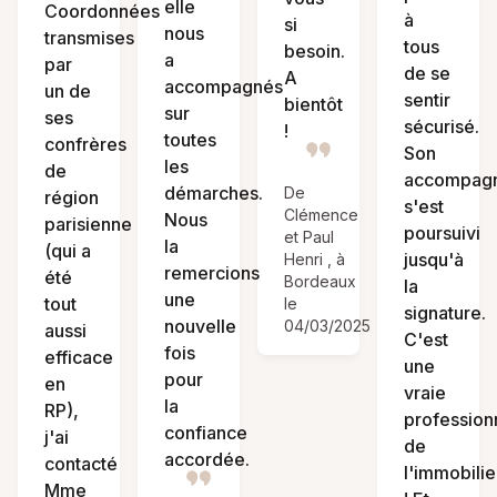
elle
Coordonnées
à
si
nous
transmises
tous
besoin.
a
par
de se
A
accompagnés
un de
sentir
bientôt
sur
ses
sécurisé.
!
toutes
confrères
Son
les
de
accompag
démarches.
De
région
s'est
Clémence
Nous
parisienne
poursuivi
et Paul
la
(qui a
jusqu'à
Henri , à
remercions
été
Bordeaux
la
une
tout
le
signature.
nouvelle
04/03/2025
aussi
C'est
fois
efficace
une
pour
en
vraie
la
RP),
profession
confiance
j'ai
de
accordée.
contacté
l'immobilie
Mme