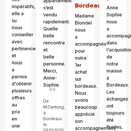
appartement
Bordeaux
impératifs,
s’est
Anne
elle a
vendu
Sophie
Madame
su
rapidement.
nous
Blondel
nous
Quelle
a
nous
conseiller
belle
accompag
a
avec
rencontre
dans
accompagnés
pertinence
et
l'acquisitio
pour
et
belle
de
notre
nous
personne.
notre
1er
a
Merci,
maison
achat
permis
Anne-
à
sur
d'obtenir
Sophie.
Bordeaux.
bordeaux.
plusieurs
Les
Nous
offres
échanges
avons
De
au
ont
beaucoup
M.Dantung,
prix
toujours
à
apprécié
en
Bordeaux
été
son
le
une
fluides,
accompagnement,
05/11/2025