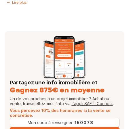
Vous avez un projet immobilier ? Vous souhaitez acheter ou vendre
Lire plus
une maison, un appartement, un terrain !
Experte de mon secteur d’activité, j’accompagne mes clients pour
que leurs projets immobiliers se réalisent dans les meilleures
conditions.
Je serai votre interlocutrice privilégiée tout au long de votre projet,
jusqu’à la signature chez le notaire. Vous avez ainsi l’assurance d’être
pleinement accompagné pour la vente ou l’achat de votre bien
immobilier.
N’hésitez plus et contactez-moi !
Votre conseillère en immobilier SAFTI
Partagez une info immobilière et
EI - Agent commercial - 105 006 951 RSAC THIONVILLE
Gagnez 875€ en moyenne
Un de vos proches a un projet immobilier ? Achat ou
vente, transmettez-moi l’info via
l'appli SAFTI Connect
.
Vous percevez 10% des honoraires si la vente se
concrétise.
Mon code à renseigner :
150078