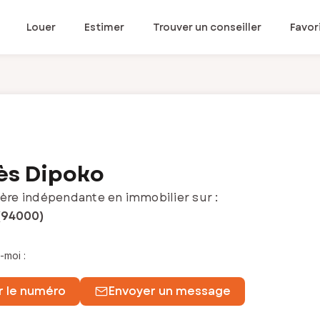
Louer
Estimer
Trouver un conseiller
Favor
ès Dipoko
ère indépendante en immobilier sur :
 (94000)
-moi :
r le numéro
Envoyer un message