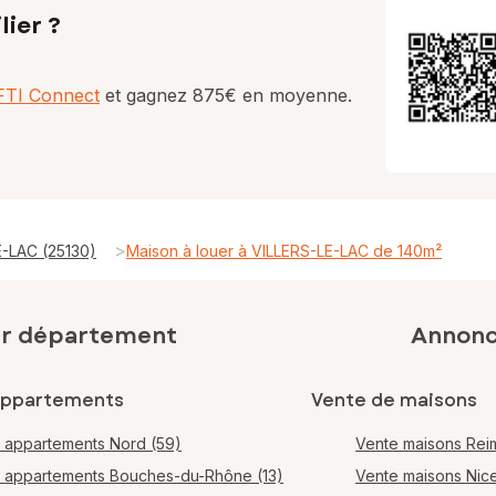
lier ?
AFTI Connect
et gagnez 875€ en moyenne.
>
E-LAC (25130)
Maison à louer à VILLERS-LE-LAC de 140m²
ar département
Annonce
appartements
Vente de maisons
 appartements Nord (59)
Vente maisons Rei
 appartements Bouches-du-Rhône (13)
Vente maisons Nic