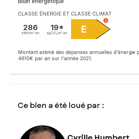
Bilan énergétique
CLASSE ÉNERGIE ET CLASSE CLIMAT
i
286
19*
E
kWh/m².
an
kgCO₂/m².
an
Montant estimé des dépenses annuelles d'énergie 
4610€ par an sur l'année 2021.
Ce bien a été loué par :
Cyrille Humbert