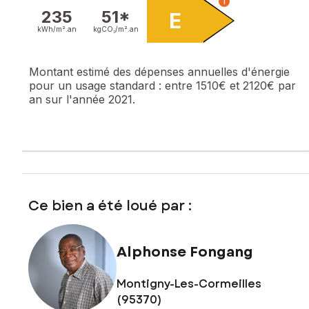
i
235
51*
E
kWh/m².
an
kgCO₂/m².
an
Montant estimé des dépenses annuelles d'énergie
pour un usage standard :
entre 1510€ et 2120€ par
an sur l'année 2021.
Ce bien a été loué par :
Alphonse Fongang
Montigny-Les-Cormeilles
(95370)