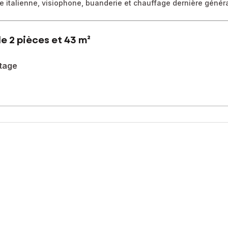
e italienne, visiophone, buanderie et chauffage dernière génér
e 2 pièces et 43 m²
tage
n petit immeuble – Cœur de Condom
 du Gers, découvrez ce bel appartement T2 d’environ 43 m² entièr
ités.
ne cuisine fonctionnelle avec arrière-cuisine faisant office de bu