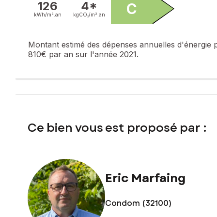
126
4*
C
kWh/m².
an
kgCO₂/m².
an
Un bien idéal pour une personne seule ou un couple recherc
Pour plus d’informations ou organiser une visite, contactez
Montant estimé des dépenses annuelles d'énergie 
810€ par an sur l'année 2021.
Les informations sur les risques auxquels ce bien est expo
Loyer mensuel charges comprises : 550 €
Provision mensuelle pour charges locatives avec régularisa
Dépôt de garantie : 550 €
Honoraires d'agence 694,02 €, dont 347,01 € à la charge d
Ce bien vous est proposé par :
Contactez votre conseiller SAFTI : Eric MARFAING, Tél. : 0
Eric Marfaing
Condom (32100)