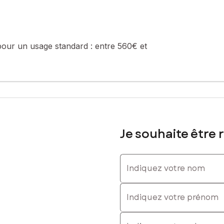
hant confort et praticité au quotidien.
 Éric Marfaing – SAFTI Immobilier au 06 64 24 27 16.
pour un usage standard :
entre 560€ et
sé sont disponibles sur le site Géorisques : www.georisques.gouv.fr
tion annuelle : 0,001 €
u locataire
Je souhaite être 
664242716, E-mail : eric.marfaing@safti.fr - EI - Agent commercial 
Indiquez votre nom
Indiquez votre prénom
E-mail