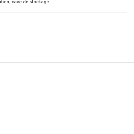
ation, cave de stockage.
ement refait à neuf, offrant confort moderne et emplacement
anderie, ainsi que d’une chambre confortable d’environ 15 m²