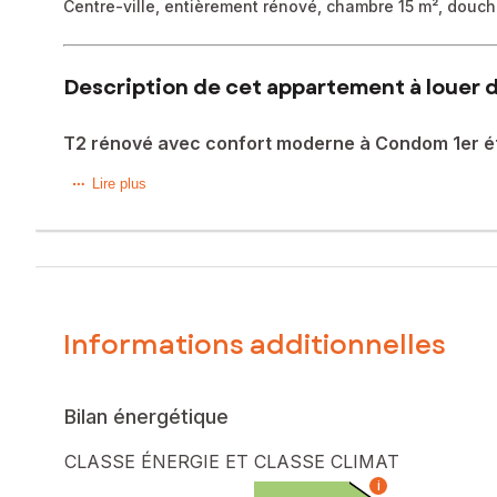
Centre-ville, entièrement rénové, chambre 15 m², douch
Description de cet appartement à louer d
T2 rénové avec confort moderne à Condom 1er é
Appartement T2 entièrement rénové au premier étage d'u
Lire plus
Situé en plein cœur de Condom, sous-préfecture dynamique
privilégié à proximité immédiate des commerces et commod
L’appartement se compose d’une pièce de vie lumineuse, d’u
avec salle de bain agréable et bien agencée.
Informations additionnelles
Prestations de qualité :
• Chauffages électriques dernière génération
• Douche à l’italienne
Bilan énergétique
• Visiophone
• cave de stockage
CLASSE ÉNERGIE ET CLASSE CLIMAT
• Appartement entièrement rénové
i
• Emplacement centre-ville