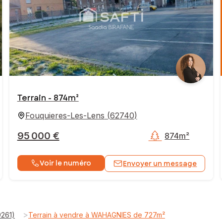
Terrain - 874m²
Fouquieres-Les-Lens
(
62740
)
95 000 €
874m²
Voir le numéro
Envoyer un message
>
9261)
Terrain à vendre à WAHAGNIES de 727m²