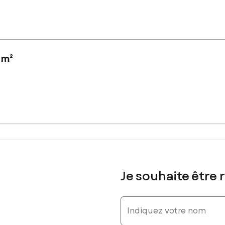
 m²
 Wahagnies, à proximité des commodités.
ien de 15*8 autorisé. Possibilité de faire un autre projet.
Je souhaite être 
sé sont disponibles sur le site Géorisques : www.georisques.gouv.fr
Indiquez votre nom