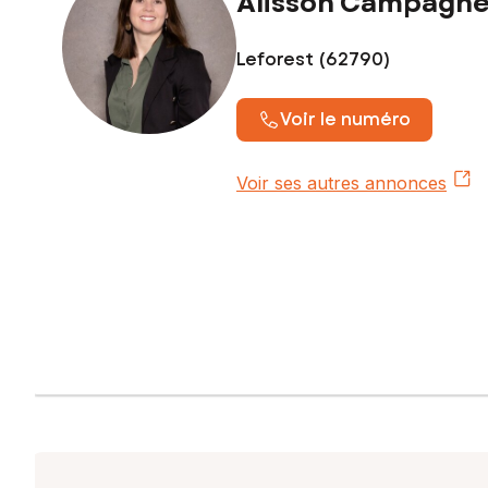
Alisson Campagn
Contactez votre conseiller SAFTI : Alisson CAMPAGNE, Tél.
Leforest (62790)
Voir le numéro
Voir ses autres annonces