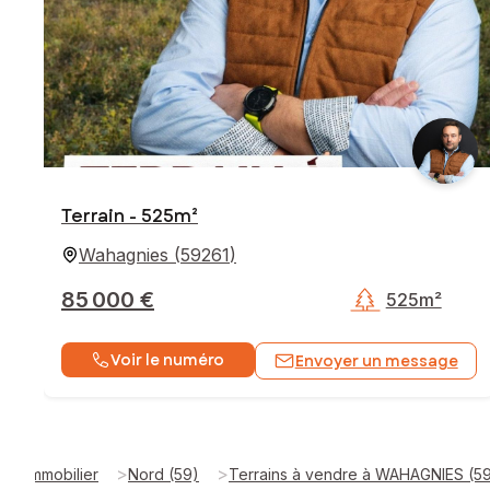
Terrain - 525m²
Wahagnies
(
59261
)
85 000 €
525m²
Voir le numéro
Envoyer un message
>
>
Immobilier
Nord (59)
Terrains à vendre à WAHAGNIES (5