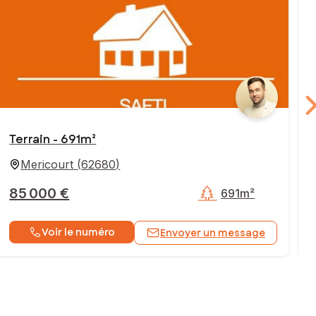
Terrain - 691m²
Mericourt
(
62680
)
85 000 €
691m²
Voir le numéro
Envoyer un message