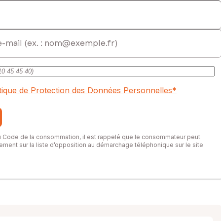
mercial immatriculé au RSAC de Arras sous le numéro 978641231
itique de Protection des Données Personnelles
*
du Code de la consommation, il est rappelé que le consommateur peut
itement sur la liste d’opposition au démarchage téléphonique sur le site