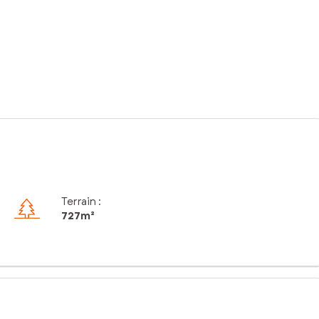
Terrain :
727m²