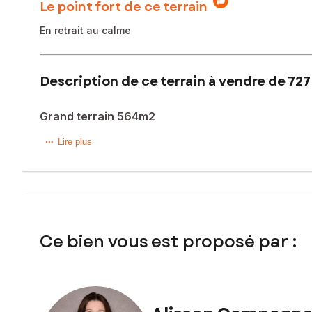
Le point fort de ce terrain
En retrait au calme
Description de ce terrain à vendre de 727
Grand terrain 564m2
Terrain en 2eme rang située sur la charmante commune de
Lire plus
Le terrain fait 47*12m + allée pour y accéder de 38*4.
Etude de sol G1 réalisée, demande de construction pour un b
Terrain au calme en retrait de rue.
Ce bien vous est proposé par :
Les informations sur les risques auxquels ce bien est expo
Prix de vente : 89 500 €
Honoraires charge vendeur