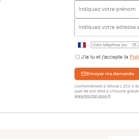
e
Indiquez votre prénom
 : 0686847090, E-mail : alisson.campagne@safti.fr - EI - Agent com
E-mail
J’ai lu et j’accepte la
Pol
Envoyer ma demande
Conformément à l’article L.223-2 
user de son droit à s’inscrire gratu
www.bloctel.gouv.fr
.