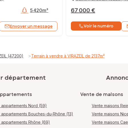
67 000 €
5 420m²
Voir le numéro
Envoyer un message
>
ZEIL (47200)
Terrain à vendre à VIRAZEIL de 2137m²
ar département
Annonce
appartements
Vente de maisons
 appartements Nord (59)
Vente maisons Rei
 appartements Bouches-du-Rhône (13)
Vente maisons Nic
 appartements Rhône (69)
Vente maisons Ca