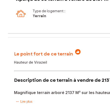
Type de logement :
Terrain
Le point fort de ce terrain
Hauteur de Virazeil
Description de ce terrain à vendre de 213
Magnifique terrain arboré 2137 M² sur les hauteu
Situé dans la charmante ville de Virazeil (47200), ce terra
Lire plus
emplacement offre tranquillité et intimité, tout en étant à