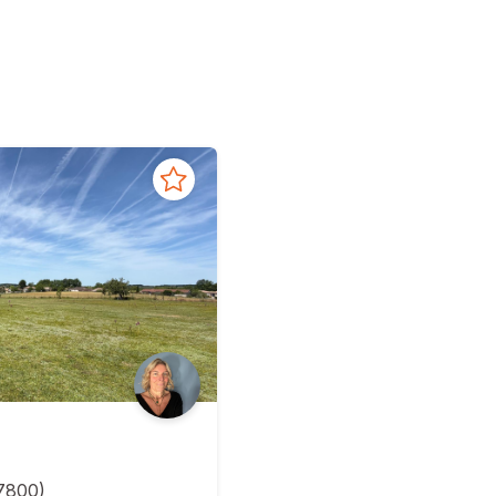
7800
)