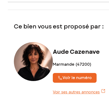
vie paisible tout en restant connectés aux services essentie
D'une surface de 2137 m², ce terrain arboré offre un pote
environnement naturel préservé. Ses dimensions généreuse
parcelle représente une opportunité rare d'acquérir un terr
Ce bien vous est proposé par :
Les informations sur les risques auxquels ce bien est expo
Prix de vente honoraires d'agence inclus : 65 000 €
Prix de vente hors honoraires d'agence : 58 500 €
Aude Cazenave
Honoraires : 11,11 % TTC de la valeur du bien hors honorair
Contactez votre conseiller SAFTI : Aude CAZENAVE, Tél. :
Marmande (47200)
Voir le numéro
Voir ses autres annonces