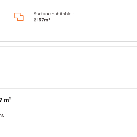
Surface habitable :
2 137m²
7 m²
rs
in de 2137 m² offre un cadre idéal pour construire la maison de vos r
 proximité immédiate de toutes les commodités nécessaires au quotidie