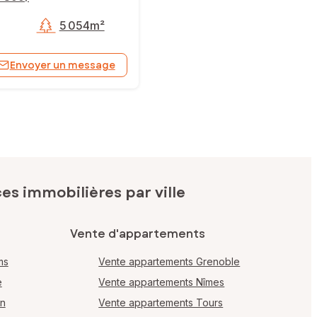
5 054m²
Envoyer un message
s immobilières par ville
Vente d'appartements
ms
Vente appartements Grenoble
e
Vente appartements Nîmes
en
Vente appartements Tours