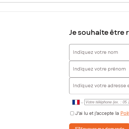
ls à leur bien-être.
ntiel de construction unique. Sa grandeur procure une liberté de c
s permettent d'envisager un aménagement paysager soigné, offrant u
ain spacieux dans un cadre pittoresque, prêt à accueillir un projet 
Je souhaite être 
sé sont disponibles sur le site Géorisques : www.georisques.gouv.fr
Indiquez votre nom
es
Indiquez votre prénom
 0624354513, E-mail : aude.cazenave@safti.fr - EI - Agent commerc
E-mail
J’ai lu et j’accepte la
Pol
Envoyer ma demande