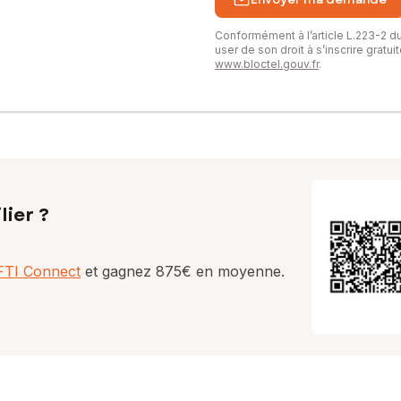
Conformément à l’article L.223-2 
user de son droit à s’inscrire gratu
www.bloctel.gouv.fr
.
lier ?
AFTI Connect
et gagnez 875€ en moyenne.