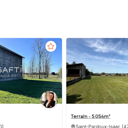
Terrain - 5 054m²
0
)
Saint-Pardoux-Isaac
(
4