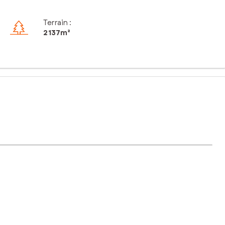
Terrain :
2 137m²
êves. Niché sur les hauteurs boisées de Virazeil, cet
n. Les futurs acquéreurs pourront ainsi profiter d'un cadre de