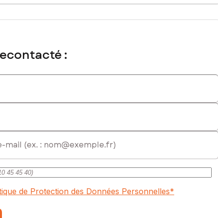
onception pour une résidence personnalisée, dans un
n parfait équilibre entre espace bâti et végétation. Cette
de vie sur mesure.
recontacté :
ial immatriculé au RSAC de AGEN sous le numéro 989108790
itique de Protection des Données Personnelles
*