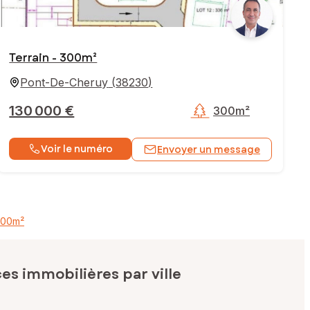
Terrain - 300m²
Pont-De-Cheruy
(
38230
)
130 000 €
300m²
Voir le numéro
Envoyer un message
700m²
s immobilières par ville