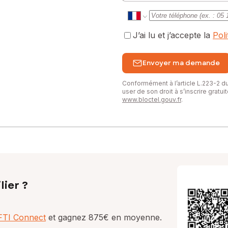
J’ai lu et j’accepte la
Pol
Envoyer ma demande
Conformément à l’article L.223-2 
user de son droit à s’inscrire gratu
www.bloctel.gouv.fr
.
lier ?
AFTI Connect
et gagnez 875€ en moyenne.