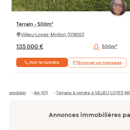
Terrain - 500m²
Villieu-Loyes-Mollon
(
01800
)
135 000 €
500m²
Voir le numéro
Envoyer un message
>
>
Immobilier
Ain (01)
Terrains à vendre à VILLIEU-LOYES-
Annonces immobilières p