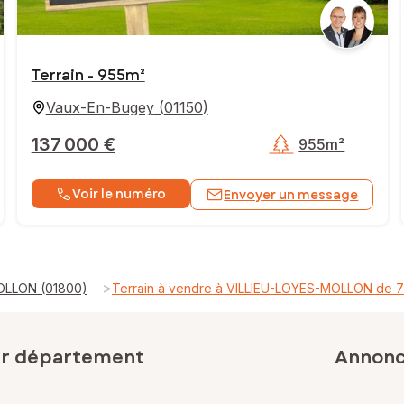
Terrain - 955m²
Vaux-En-Bugey
(
01150
)
137 000 €
955m²
Voir le numéro
Envoyer un message
>
MOLLON (01800)
Terrain à vendre à VILLIEU-LOYES-MOLLON de 
ar département
Annonce