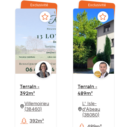
Exclusivité
Exclusivité
Terrain -
Terrain -
392m²
489m²
Villemoirieu
L' Isle-
(
38460
)
d'Abeau
(
38080
)
392m²
489m²