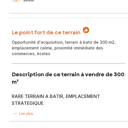
300m²
Le point fort de ce terrain
Opportunité d'acquisition, terrain à batir de 300 m2,
emplacement calme, proximité immédiate des
commerces, écoles
Description de ce terrain à vendre de 300
m²
RARE TERRAIN A BATIR, EMPLACEMENT
STRATEGIQUE
Opportunité A SAISIR – Terrains à bâtir à Pont-Chéruy – À
Lire plus
partir de 110 000 €
Nous vous proposons 14 parcelles viabilisées, avec des