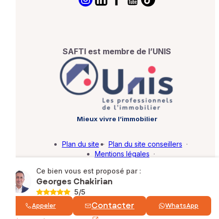
SAFTI est membre de l’UNIS
Mieux vivre l’immobilier
Plan du site
·
Plan du site conseillers
·
Mentions légales
·
Politique de protection des données
·
Ce bien vous est proposé par :
Barème d'honoraires
·
Paramétrer mes cookies
Georges Chakirian
5
/5
© SAFTI 2026. Tous droits réservés.
Contacter
Appeler
WhatsApp