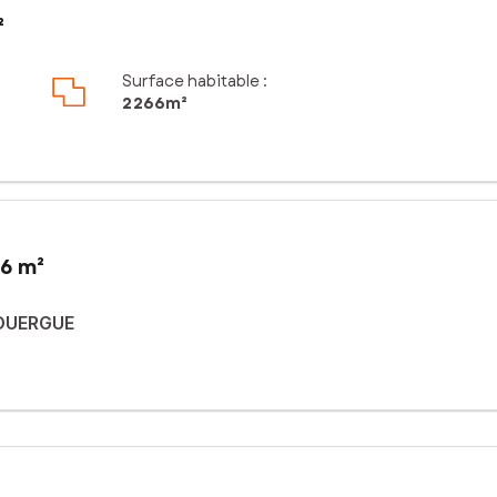
²
Surface habitable :
2 266m²
66 m²
ROUERGUE
he-de-Rouergue, ce terrain de 2266 m² offre une vue imprenable sur l
nstruction d'une résidence. De plus, sa proximité avec le centre-vi
paisible pour ses futurs occupants.
n bordure du terrain.
iser un projet de construction sur mesure. Avec l'assainissement ind
rant un cadre naturel exceptionnel et une vue panoramique sur la va