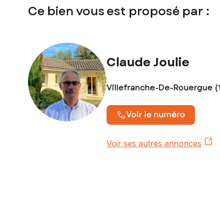
immobilier stratégique pour ceux en quête d'un cadre de vie
Ce bien vous est proposé par :
Les informations sur les risques auxquels ce bien est expo
Prix de vente : 34 000 €
Honoraires charge vendeur
Claude Joulie
Contactez votre conseiller SAFTI : Claude JOULIE, Tél. : 0
Villefranche-De-Rouergue (
Voir le numéro
Voir ses autres annonces