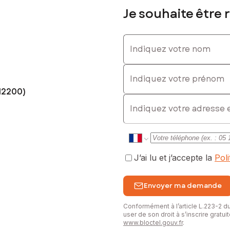
 alliant tranquillité et commodités.
Je souhaite être 
sé sont disponibles sur le site Géorisques : www.georisques.gouv.fr
Indiquez votre nom
Indiquez votre prénom
770172695, E-mail : claude.joulie@safti.fr - EI - Agent commercial 
12200)
E-mail
J’ai lu et j’accepte la
Pol
Envoyer ma demande
Conformément à l’article L.223-2 
user de son droit à s’inscrire gratu
www.bloctel.gouv.fr
.