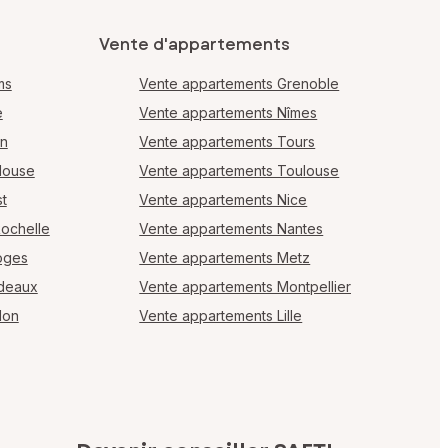
Vente d'appartements
ms
Vente appartements Grenoble
e
Vente appartements Nîmes
en
Vente appartements Tours
louse
Vente appartements Toulouse
t
Vente appartements Nice
Rochelle
Vente appartements Nantes
oges
Vente appartements Metz
rdeaux
Vente appartements Montpellier
lon
Vente appartements Lille