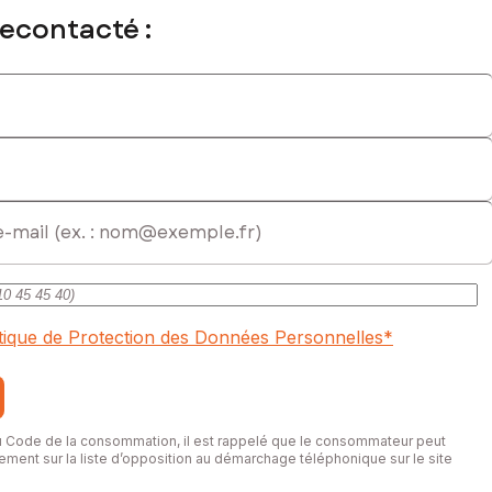
recontacté :
immatriculé au RSAC de Rodez sous le numéro 919 910 778
itique de Protection des Données Personnelles
*
du Code de la consommation, il est rappelé que le consommateur peut
itement sur la liste d’opposition au démarchage téléphonique sur le site