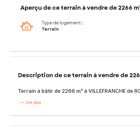
Aperçu de ce terrain à vendre de 2266 m
Type de logement :
Terrain
Description de ce terrain à vendre de 22
Terrain à bâtir de 2266 m² à VILLEFRANCHE de 
Situé dans le quartier résidentiel de GARRIALS à Villefranc
Lire plus
topographie plane en font un emplacement idéal pour la co
une vie pratique tout en offrant un environnement calme et 
Ce bien dispose des raccordements en eau et électricité e
Cette parcelle présente une excellente opportunité pour réal
concevoir l'espace selon leurs besoins et préférences. Off