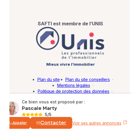
SAFTI est membre de l’UNIS
Mieux vivre l’immobilier
Plan du site
·
Plan du site conseillers
·
Mentions légales
·
Politique de protection des données
·
Barème d'honoraires
·
Paramétrer mes cookies
Ce bien vous est proposé par :
Pascale Marty
© SAFTI 2026. Tous droits réservés.
5
/5
Contacter
Appeler
Voir ses autres annonces