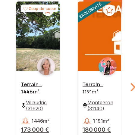
Coup de coeur
Terrain -
Terrain -
1 446m²
1 191m²
Villaudric
Montberon
(
31620
)
(
31140
)
1 446m²
1 191m²
173 000 €
180 000 €