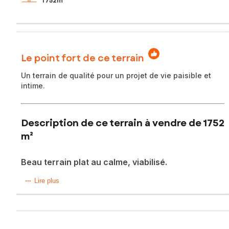
1 752m²
Le point fort de ce terrain
Un terrain de qualité pour un projet de vie paisible et
intime.
Description de ce terrain à vendre de 1752
m²
Beau terrain plat au calme, viabilisé.
Superbe terrain de 1752m² vendu entièrement viabilisé
Lire plus
avec raccordement au tout à l'égout.
C'est en effet un très beau terrain, plat, bordé de grands
arbres, prêt à construire. La surface de plancher de 250m²
vous permet d'envisager votre projet avec beaucoup