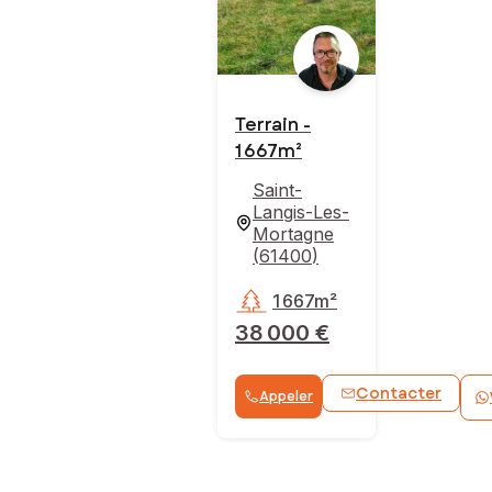
Terrain -
1 667m²
Saint-
Langis-Les-
Mortagne
(
61400
)
1 667m²
38 000 €
Contacter
Appeler