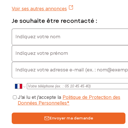
Voir ses autres annonces
L’ACCOMPAGNEMENT EN PLUS :
Cybèle Patrimoine vous accompagne dans la vision globale
Je souhaite être recontacté :
du projet.
Indiquez votre nom
Photos d’illustration non contractuelles
.
Indiquez votre prénom
Les informations sur les risques auxquels ce bien est
exposé sont disponibles sur le site Géorisques :
www.georisques.gouv.fr
E-mail
Prix de vente : 99 000 €
Honoraires charge vendeur
Contactez votre conseiller SAFTI : Céline DELPORTE, Tél. :
0616246762, E-mail : celine.delporte@safti.fr - EI - Agent
J’ai lu et j’accepte la
Politique de Protection des
commercial immatriculé au RSAC de BORDEAUX sous le
Données Personnelles
*
numéro 891967432
Envoyer ma demande