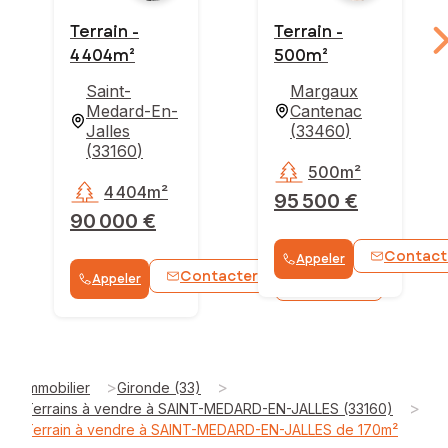
Terrain -
Terrain -
4 404m²
500m²
Saint-
Margaux
Medard-En-
Cantenac
Jalles
(
33460
)
(
33160
)
500m²
4 404m²
95 500 €
90 000 €
Contact
Appeler
Contacter
Appeler
WhatsApp
>
>
Immobilier
Gironde (33)
>
Terrains à vendre à SAINT-MEDARD-EN-JALLES (33160)
Terrain à vendre à SAINT-MEDARD-EN-JALLES de 170m²