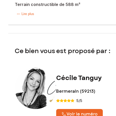
Terrain constructible de 588 m²
À vendre beau terrain à bâtir de 588 m², situé en impasse da
Lire plus
Très bien exposé, ce terrain bénéficie d’une vue dégagée 
Le terrain est borné et dispose d’une façade d’environ 24 mè
télécommunications, tout-à-l’égout selon secteur) passent dans
Ce bien vous est proposé par :
Un emplacement privilégié pour concrétiser votre projet de
Pour plus de renseignements, n’hésitez pas à nous contact
Les informations sur les risques auxquels ce bien est expo
Cécile Tanguy
Prix de vente : 56 000 €
Honoraires charge vendeur
Bermerain (59213)
Contactez votre conseiller SAFTI : Cécile TANGUY, Tél. : 
5
/5
Voir le numéro