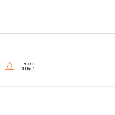
Terrain :
588m²