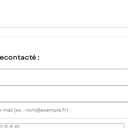
lumineuse et agréable à vivre.
abilisé, mais tous les réseaux nécessaires (eau, électricité,
recontacté :
 immatriculé au RSAC de Douai sous le numéro 993825025