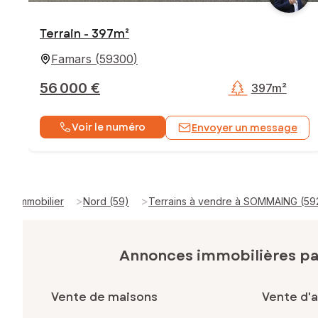
Terrain - 397m²
Famars
(
59300
)
56 000 €
397m²
Voir le numéro
Envoyer un message
>
>
Immobilier
Nord (59)
Terrains à vendre à SOMMAING (59
Annonces immobilières p
Vente de maisons
Vente d'