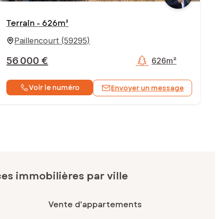
Terrain - 626m²
Paillencourt
(
59295
)
56 000 €
626m²
Voir le numéro
Envoyer un message
s immobilières par ville
Vente d'appartements