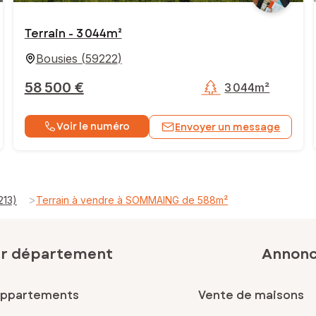
Terrain - 3 044m²
Bousies
(
59222
)
58 500 €
3 044m²
Voir le numéro
Envoyer un message
>
213)
Terrain à vendre à SOMMAING de 588m²
ar département
Annonce
appartements
Vente de maisons