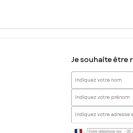
ns un secteur recherché, offrant calme et tranquillité.
en hauteur et d’un environnement idéal pour construire une maison 
tres, offrant de nombreuses possibilités d’implantation. Il est non vi
 la rue, facilitant ainsi les travaux de viabilisation.
Je souhaite être 
 construction dans un cadre paisible et verdoyant.
er.
Indiquez votre nom
sé sont disponibles sur le site Géorisques : www.georisques.gouv.fr
Indiquez votre prénom
E-mail
0620875199, E-mail : cecile.tanguy@safti.fr - EI - Agent commercial