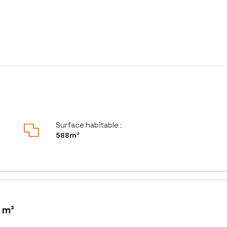
Surface habitable :
588m²
 m²