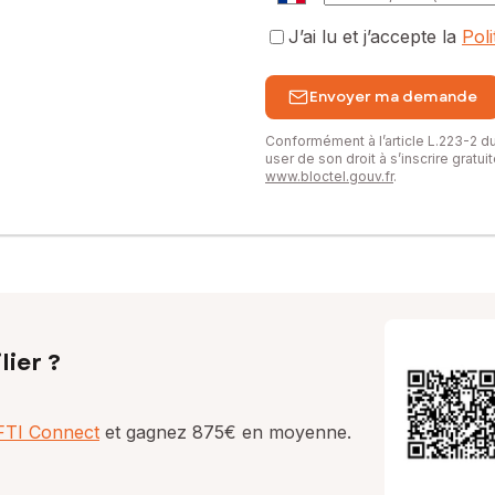
J’ai lu et j’accepte la
Pol
Envoyer ma demande
Conformément à l’article L.223-2 
user de son droit à s’inscrire gratu
www.bloctel.gouv.fr
.
lier ?
AFTI Connect
et gagnez 875€ en moyenne.