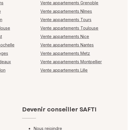
ms
Vente appartements Grenoble
e
Vente appartements Nîmes
en
Vente appartements Tours
louse
Vente appartements Toulouse
t
Vente appartements Nice
Rochelle
Vente appartements Nantes
oges
Vente appartements Metz
rdeaux
Vente appartements Montpellier
lon
Vente appartements Lille
Devenir conseiller SAFTI
Nous rejoindre