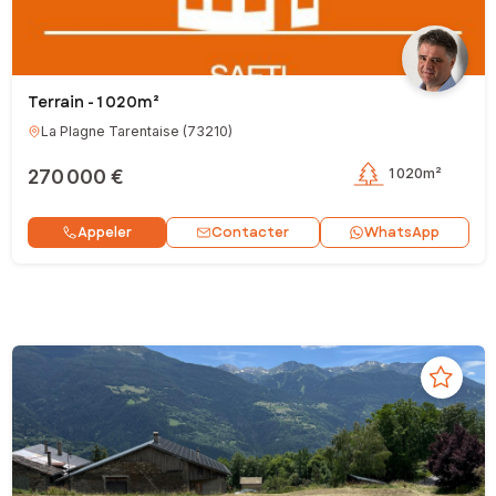
Terrain - 1 020m²
La Plagne Tarentaise
(
73210
)
270 000 €
1 020m²
Contacter
Appeler
WhatsApp