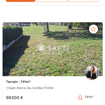
Terrain - 791m²
Saint-Pierre-De-Curtille
(
73310
)
98 500 €
791m²