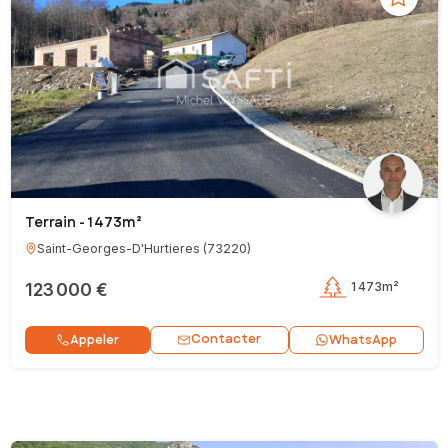
Terrain - 1 473m²
Saint-Georges-D'Hurtieres
(
73220
)
123 000 €
1 473m²
Contacter
Appeler
WhatsApp