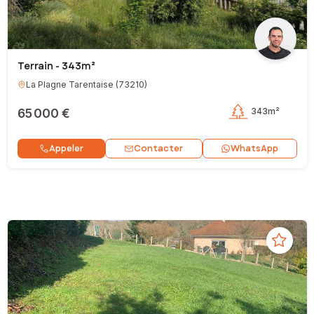
Terrain - 343m²
La Plagne Tarentaise
(
73210
)
65 000 €
343m²
Contacter
Appeler
WhatsApp