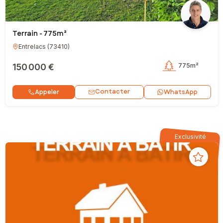
Terrain - 775m²
Entrelacs
(
73410
)
150 000 €
775m²
Contacter
Appeler
WhatsApp
Exclusivité