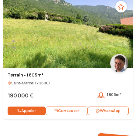
Terrain - 1 805m²
Saint-Marcel
(
73600
)
190 000 €
1 805m²
Contacter
Appeler
WhatsApp