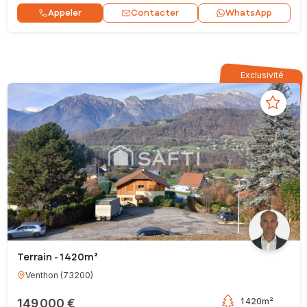
Contacter
Appeler
WhatsApp
Exclusivité
Terrain - 1 420m²
Venthon
(
73200
)
149 000 €
1 420m²