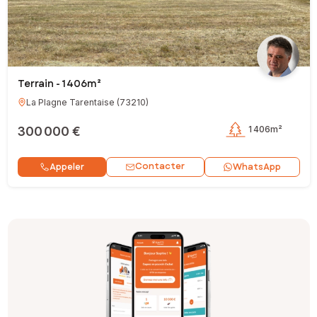
Terrain - 1 406m²
La Plagne Tarentaise
(
73210
)
300 000 €
1 406m²
Contacter
Appeler
WhatsApp