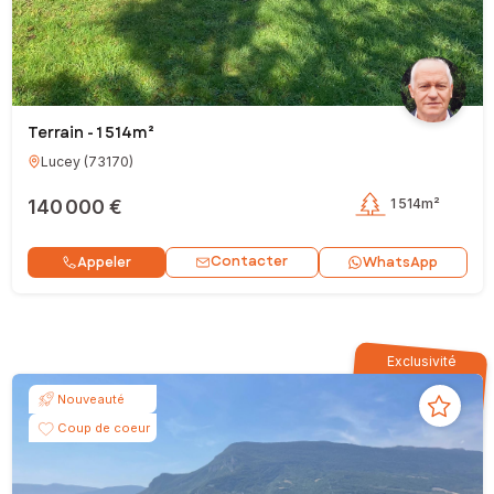
Terrain - 1 514m²
Lucey
(
73170
)
140 000 €
1 514m²
Contacter
Appeler
WhatsApp
Exclusivité
Nouveauté
Coup de coeur