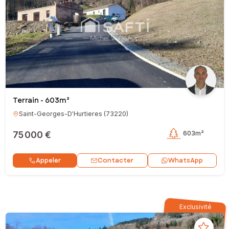
Terrain - 603m²
Saint-Georges-D'Hurtieres
(
73220
)
75 000 €
603m²
Contacter
Appeler
WhatsApp
Exclusivité