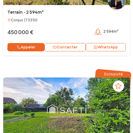
Terrain - 2 594m²
Conjux
(
73310
)
450 000 €
2 594m²
Contacter
Appeler
WhatsApp
Exclusivité