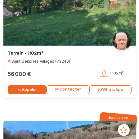
Terrain - 1 102m²
Saint Genix les Villages
(
73240
)
56 000 €
1 102m²
Contacter
Appeler
WhatsApp
Exclusivité