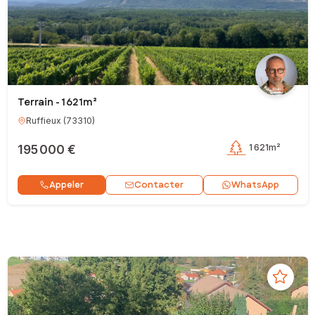
Terrain - 1 621m²
Ruffieux
(
73310
)
195 000 €
1 621m²
Contacter
Appeler
WhatsApp