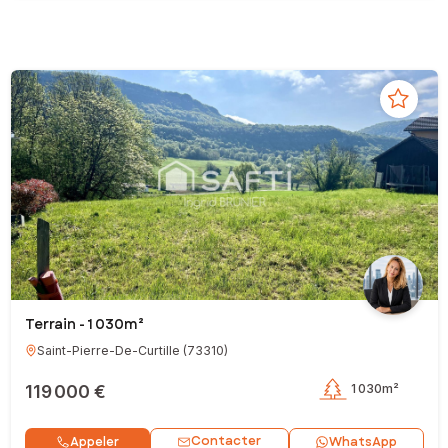
Terrain - 1 030m²
Saint-Pierre-De-Curtille
(
73310
)
119 000 €
1 030m²
Contacter
Appeler
WhatsApp