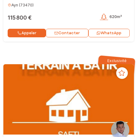
Ayn
(
73470
)
115 800 €
620m²
Contacter
Appeler
WhatsApp
Exclusivité