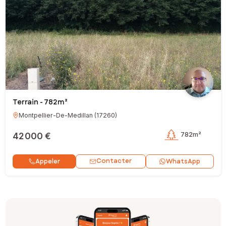
Terrain - 782m²
Montpellier-De-Medillan
(
17260
)
42 000 €
782m²
Contacter
Appeler
WhatsApp