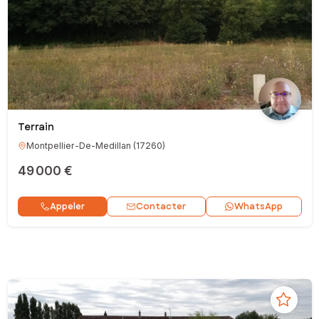
Terrain
Montpellier-De-Medillan
(
17260
)
49 000 €
Contacter
Appeler
WhatsApp