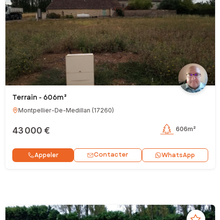
Terrain - 606m²
Montpellier-De-Medillan
(
17260
)
43 000 €
606m²
Contacter
Appeler
WhatsApp