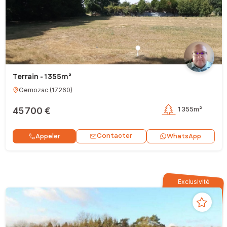
Terrain - 1 355m²
Gemozac
(
17260
)
45 700 €
1 355m²
Contacter
Appeler
WhatsApp
Exclusivité