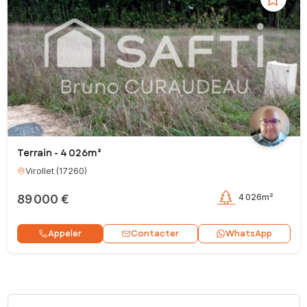
Terrain - 4 026m²
Virollet
(
17260
)
89 000 €
4 026m²
Contacter
Appeler
WhatsApp