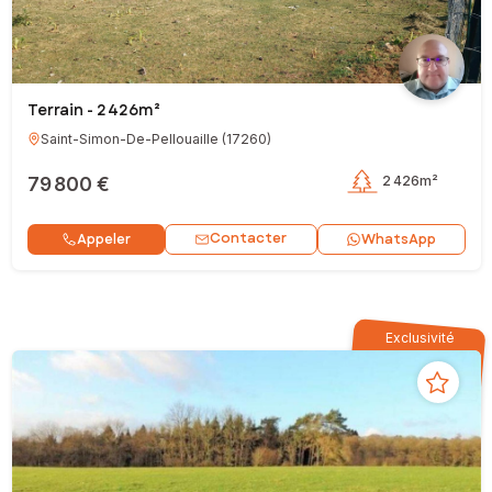
Terrain - 2 426m²
Saint-Simon-De-Pellouaille
(
17260
)
79 800 €
2 426m²
Contacter
Appeler
WhatsApp
Exclusivité