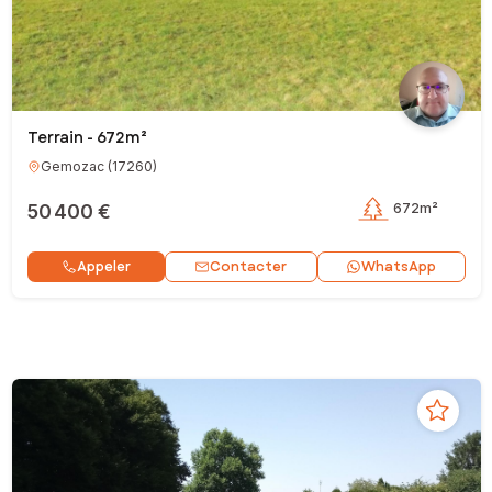
Terrain - 672m²
Gemozac
(
17260
)
50 400 €
672m²
Contacter
Appeler
WhatsApp