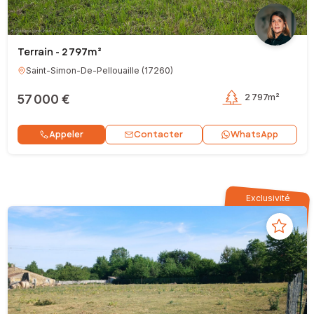
Terrain - 2 797m²
Saint-Simon-De-Pellouaille
(
17260
)
57 000 €
2 797m²
Contacter
Appeler
WhatsApp
Exclusivité