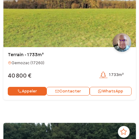
Terrain - 1 733m²
Gemozac
(
17260
)
40 800 €
1 733m²
Contacter
Appeler
WhatsApp