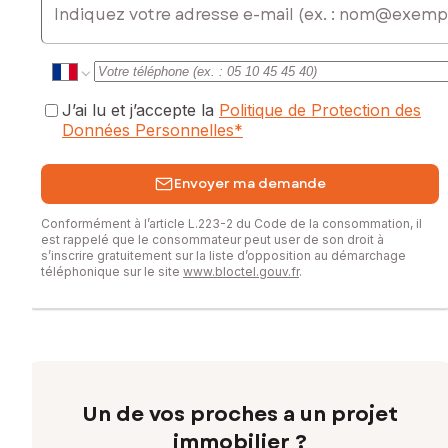
0603971561, E-mail : estelle.turquin@safti.fr - EI - Agent
commercial immatriculé au RSAC de Sarreguemines sous le
numéro 908 740 467
J’ai lu et j’accepte la
Politique de Protection des
Données Personnelles
*
Envoyer ma demande
Conformément à l’article L.223-2 du Code de la consommation, il
est rappelé que le consommateur peut user de son droit à
s’inscrire gratuitement sur la liste d’opposition au démarchage
téléphonique sur le site
www.bloctel.gouv.fr
.
Un de vos proches a un projet
immobilier ?