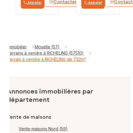
Contacter
Contact
Appeler
Appeler
WhatsApp
>
>
Immobilier
Moselle (57)
>
Terrains à vendre à RICHELING (57510)
Terrain à vendre à RICHELING de 732m²
Annonces immobilières par
département
Vente de maisons
Vente maisons Nord (59)