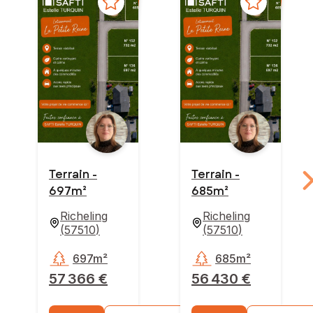
Terrain -
Terrain -
697m²
685m²
Richeling
Richeling
(
57510
)
(
57510
)
697m²
685m²
57 366 €
56 430 €