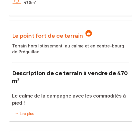
470m²
Le point fort de ce terrain
Terrain hors lotissement, au calme et en centre-bourg
de Préguillac
Description de ce terrain à vendre de 470
m²
Le calme de la campagne avec les commodités à
pied !
Vous rêvez de calme sans renoncer à la commodité ? Situé
Lire plus
au cœur du bourg de Préguillac, ce terrain de 470 m² offre
un cadre de vie paisible en pleine campagne, tout en vous
permettant de vous rendre à pieds à l'école, à la garderie