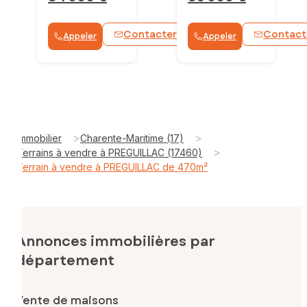
Contacter
Contact
Appeler
Appeler
WhatsApp
>
>
Immobilier
Charente-Maritime (17)
>
Terrains à vendre à PREGUILLAC (17460)
Terrain à vendre à PREGUILLAC de 470m²
Annonces immobilières par
département
Vente de maisons