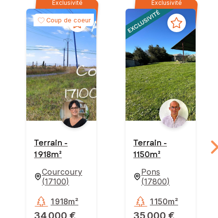
Exclusivité
Exclusivité
Coup de coeur
Terrain -
Terrain -
1 918m²
1 150m²
Courcoury
Pons
(
17100
)
(
17800
)
1 918m²
1 150m²
34 000 €
35 000 €