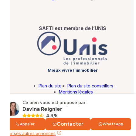
SAFTI est membre de l’UNIS
Mieux vivre l’immobilier
Plan du site
·
Plan du site conseillers
·
Mentions légales
·
Politique de protection des données
·
Ce bien vous est proposé par :
Barème d'honoraires
·
Paramétrer mes cookies
Davina Reignier
4.9
/5
© SAFTI 2026. Tous droits réservés.
Contacter
Appeler
WhatsApp
Voir ses autres annonces