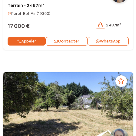
Terrain - 2 487m²
Peret-Bel-Air
(
19300
)
17 000 €
2 487m²
Contacter
Appeler
WhatsApp