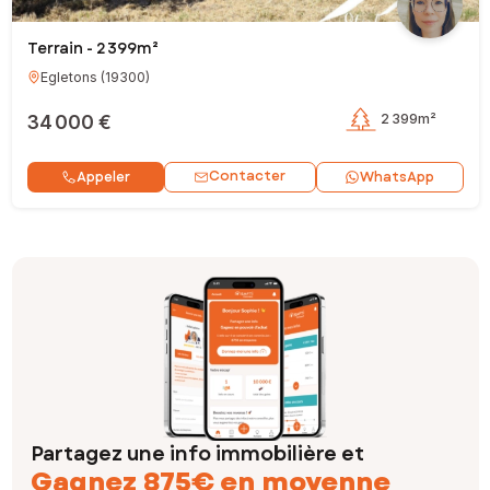
Terrain - 2 399m²
Egletons
(
19300
)
34 000 €
2 399m²
Contacter
Appeler
WhatsApp
Partagez une info immobilière et
Gagnez 875€ en moyenne