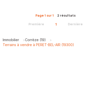
Page 1 sur 1
2 résultats
1
Première
Dernière
Immobilier
Corrèze (19)
>
>
Terrains à vendre à PERET-BEL-AIR (19300)