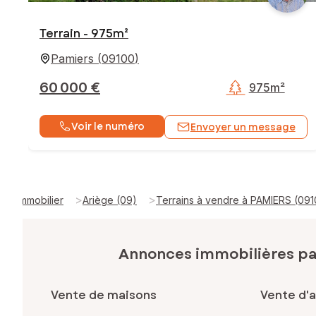
Terrain - 975m²
Pamiers
(
09100
)
60 000 €
975m²
Voir le numéro
Envoyer un message
>
>
Immobilier
Ariège (09)
Terrains à vendre à PAMIERS (091
Annonces immobilières p
Vente de maisons
Vente d'