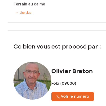
Terrain au calme
Situé au cœur de la charmante ville de Pamiers (09100), ce
Lire plus
patrimoine historique, Pamiers séduit par ses ruelles pitt
praticité aux résidents. De plus, la ville jouit d'une situat
dynamisme citadin.
Le terrain, d'une superficie de 764 m², représente une toil
construction d'une propriété sur-mesure, offrant la possibil
Ce bien vous est proposé par :
investissement attractif pour ceux en quête d'un espace p
Les informations sur les risques auxquels ce bien est expo
Prix de vente : 65 000 €
Olivier Breton
Honoraires charge vendeur
Contactez votre conseiller SAFTI : Olivier BRETON, Tél. : 
Foix (09000)
Voir le numéro