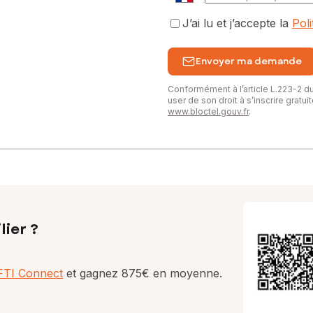
J’ai lu et j’accepte la
Pol
Envoyer ma demande
Conformément à l’article L.223-2 
user de son droit à s’inscrire gratu
www.bloctel.gouv.fr
.
lier ?
AFTI Connect
et gagnez 875€ en moyenne.