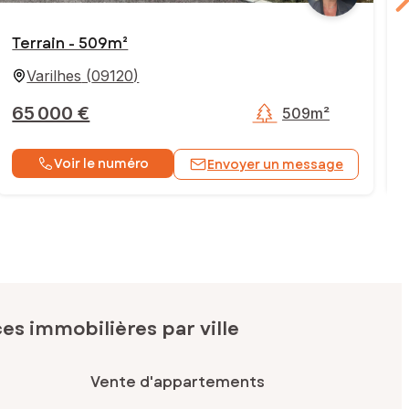
Terrain - 509m²
Varilhes
(
09120
)
65 000 €
509m²
Voir le numéro
Envoyer un message
s immobilières par ville
Vente d'appartements