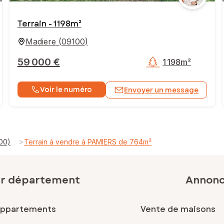
Terrain - 1 198m²
Madiere
(
09100
)
59 000 €
1 198m²
Voir le numéro
Envoyer un message
>
00)
Terrain à vendre à PAMIERS de 764m²
ar département
Annonce
appartements
Vente de maisons