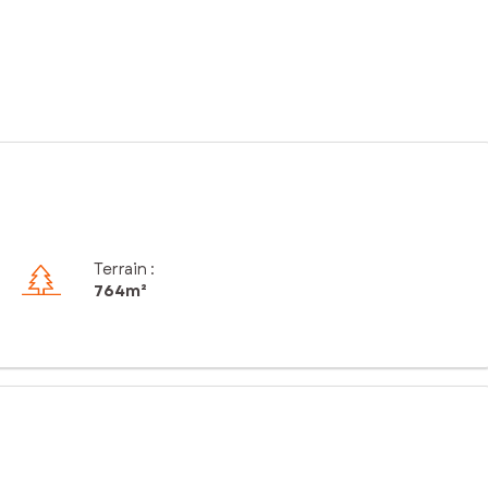
Terrain :
764m²