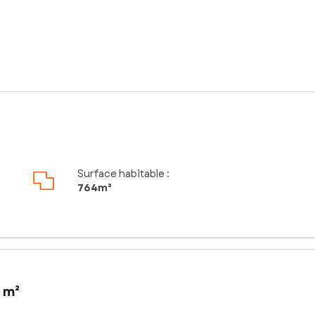
Surface habitable :
764m²
 m²