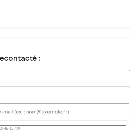
ançais. Réputée pour son ambiance conviviale et son riche
s essentiels sont facilement accessibles, offrant une grande
offrant un équilibre parfait entre tranquillité provinciale et
. Avec sa surface généreuse, il permet d'envisager la
acement idéal et sa configuration régulière en font un
recontacté :
 plein de promesses.
 immatriculé au RSAC de Foix sous le numéro 410618086