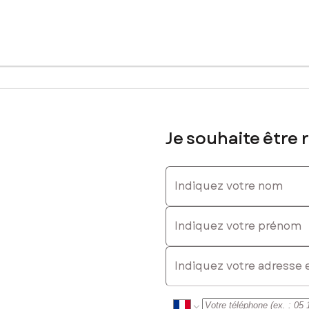
 terrain de 764 m² offre un cadre de vie paisible et typiquement fr
oresques et ses commerces de proximité animés. Les écoles et service
ion géographique stratégique, à proximité des Pyrénées et de Toulouse, 
e vierge pour concrétiser les projets immobiliers les plus audacieux
ité de créer un jardin luxuriant ou une piscine ensoleillée. Son empl
Je souhaite être 
our bâtir leur résidence de rêve, au cœur d'un cadre enchanteur et
sé sont disponibles sur le site Géorisques : www.georisques.gouv.fr
Indiquez votre nom
Indiquez votre prénom
0649328646, E-mail : olivier.breton@safti.fr - EI - Agent commercial
E-mail