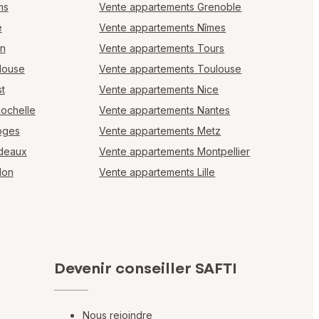
ms
Vente appartements Grenoble
e
Vente appartements Nîmes
en
Vente appartements Tours
louse
Vente appartements Toulouse
t
Vente appartements Nice
Rochelle
Vente appartements Nantes
oges
Vente appartements Metz
rdeaux
Vente appartements Montpellier
lon
Vente appartements Lille
Devenir conseiller SAFTI
Nous rejoindre